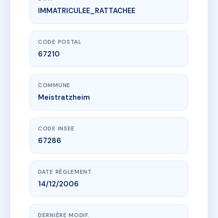
IMMATRICULEE_RATTACHEE
www.vme.plus/AD7119118
Le Clos de l'EHN
44 r basse
67210 Meistratzheim
CODE POSTAL
67210
COMMUNE
Meistratzheim
CODE INSEE
67286
DATE RÈGLEMENT
14/12/2006
DERNIÈRE MODIF.