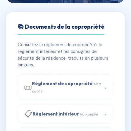
🇫🇷 RFRAD7119118
Le Clos de l'EHN
📚 Documents de la copropriété
📍 44 r basse 67210 Meistratzheim
Consultez le règlement de copropriété, le
✓ Immatriculée
🏠 21 lots
🏗 1 bâtiment(s)
règlement intérieur et les consignes de
sécurité de la résidence, traduits en plusieurs
langues.
📞 Contacter Syndic Digital
💬 WhatsApp
✉ Email
Règlement de copropriété
Non
📜
→
publié
📋
→
Règlement intérieur
Non publié