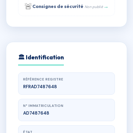
🚨
→
Consignes de sécurité
Non publié
Copropriété
229 rue Saint-Honoré, 75001 Paris - Tél. : +33 6 51
AD7487648
🇫🇷
N°
11 56 90 - web : www.syndic.digital - E-mail :
syndic.digital@gmail.com
🏛 Identification
RÉFÉRENCE REGISTRE
RFRAD7487648
N° IMMATRICULATION
AD7487648
ÉTAT