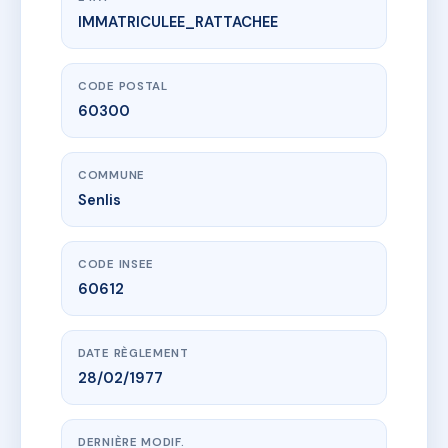
IMMATRICULEE_RATTACHEE
www.vme.plus/AD7487648
VAL D'AUNETTE
6 av de creil
60300 Senlis
CODE POSTAL
60300
COMMUNE
Senlis
CODE INSEE
60612
DATE RÈGLEMENT
28/02/1977
DERNIÈRE MODIF.