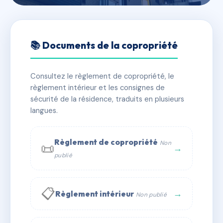
🇫🇷 RFRAD7487648
VAL D'AUNETTE
📚 Documents de la copropriété
📍 6 av de creil 60300 Senlis
Consultez le règlement de copropriété, le
✓ Immatriculée
🏠 84 lots
🏗 1 bâtiment(s)
règlement intérieur et les consignes de
sécurité de la résidence, traduits en plusieurs
langues.
📞 Contacter Syndic Digital
💬 WhatsApp
✉ Email
Règlement de copropriété
Non
📜
→
publié
📋
→
Règlement intérieur
Non publié