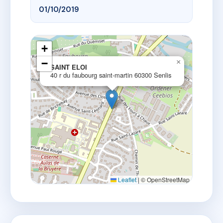
01/10/2019
+
−
×
SAINT ELOI
40 r du faubourg saint-martin 60300 Senlis
Leaflet
|
© OpenStreetMap