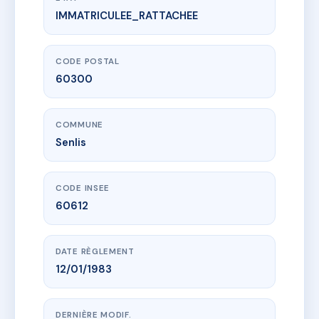
IMMATRICULEE_RATTACHEE
www.vme.plus/AD7513880
SAINT ELOI
40 r du faubourg saint-martin
60300 Senlis
CODE POSTAL
60300
COMMUNE
Senlis
CODE INSEE
60612
DATE RÈGLEMENT
12/01/1983
DERNIÈRE MODIF.