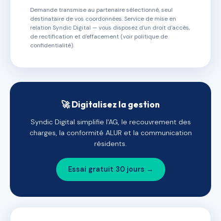
Demande transmise au partenaire sélectionné, seul
destinataire de vos coordonnées. Service de mise en
relation Syndic Digital — vous disposez d'un droit d'accès,
de rectification et d'effacement (voir politique de
confidentialité).
🚀 Digitalisez la gestion
Syndic Digital simplifie l'AG, le recouvrement des
charges, la conformité ALUR et la communication
résidents.
Essai gratuit 30 jours →