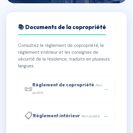
🇫🇷 RFRAD7513880
SAINT ELOI
📚 Documents de la copropriété
📍 40 r du faubourg saint-martin 60300 Senlis
Consultez le règlement de copropriété, le
✓ Immatriculée
🏠 37 lots
🏗 2 bâtiment(s)
règlement intérieur et les consignes de
sécurité de la résidence, traduits en plusieurs
langues.
📞 Contacter Syndic Digital
💬 WhatsApp
✉ Email
Règlement de copropriété
Non
📜
→
publié
📋
→
Règlement intérieur
Non publié