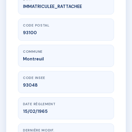
IMMATRICULEE_RATTACHEE
www.vme.plus/AD7604549
LA CERISAIE
56 bd paul vaillant couturier
93100 Montreuil
CODE POSTAL
93100
COMMUNE
Montreuil
CODE INSEE
93048
DATE RÈGLEMENT
15/02/1965
DERNIÈRE MODIF.