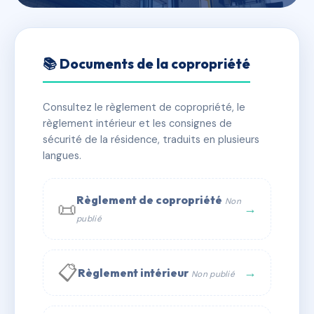
🇫🇷 RFRAD7604549
LA CERISAIE
📚 Documents de la copropriété
📍 56 bd paul vaillant couturier 93100 Montreuil
Consultez le règlement de copropriété, le
✓ Immatriculée
🏠 33 lots
🏗 1 bâtiment(s)
règlement intérieur et les consignes de
sécurité de la résidence, traduits en plusieurs
langues.
📞 Contacter Syndic Digital
💬 WhatsApp
✉ Email
Règlement de copropriété
Non
📜
→
publié
📋
→
Règlement intérieur
Non publié