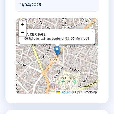
11/04/2025
+
−
×
LA CERISAIE
56 bd paul vaillant couturier 93100 Montreuil
Leaflet
|
© OpenStreetMap