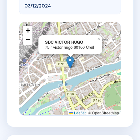
03/12/2024
+
−
×
SDC VICTOR HUGO
75 r victor hugo 60100 Creil
Leaflet
|
© OpenStreetMap