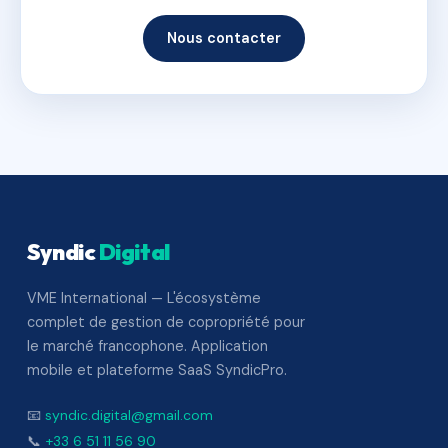
Nous contacter
Syndic
Digital
VME International — L'écosystème
complet de gestion de copropriété pour
le marché francophone. Application
mobile et plateforme SaaS SyndicPro.
📧
syndic.digital@gmail.com
📞
+33 6 51 11 56 90