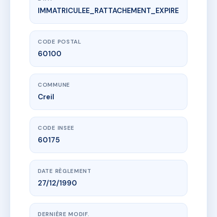
IMMATRICULEE_RATTACHEMENT_EXPIRE
www.vme.plus/AD7613870
SDC VICTOR HUGO
75 r victor hugo
60100 Creil
CODE POSTAL
60100
COMMUNE
Creil
CODE INSEE
60175
DATE RÈGLEMENT
27/12/1990
DERNIÈRE MODIF.