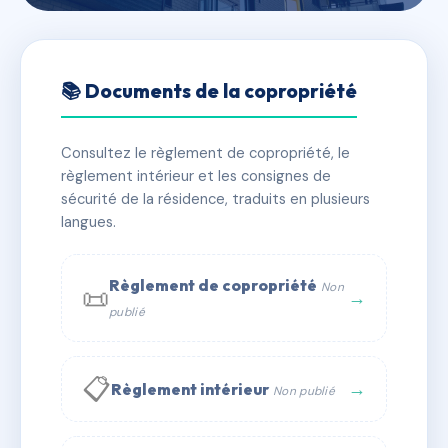
🇫🇷 RFRAD7613870
SDC VICTOR HUGO
📚 Documents de la copropriété
📍 75 r victor hugo 60100 Creil
Consultez le règlement de copropriété, le
⚠ IMMATRICULEE_RATTACHEMENT_EXPIRE
règlement intérieur et les consignes de
🏠 9 lots
🏗 1 bâtiment(s)
sécurité de la résidence, traduits en plusieurs
langues.
📞 Contacter Syndic Digital
💬 WhatsApp
Règlement de copropriété
Non
📜
✉ Email
→
publié
📋
→
Règlement intérieur
Non publié