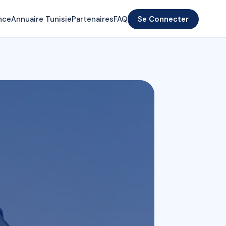
nce
Annuaire Tunisie
Partenaires
FAQ
Se Connecter