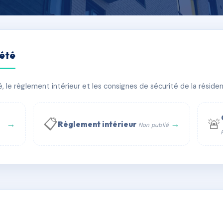
iété
T
le règlement intérieur et les consignes de sécurité de la résidenc
âtiment(s)
📋
🚨
→
→
Règlement intérieur
Non publié
 WhatsApp
✉ Email
té
rue Saint-Honoré, 75001 Paris - Tél. : +33 6 51 11 56 90 - 
AD7681760
🇫🇷
ww.syndic.digital - E-mail : syndic.digital@gmail.c