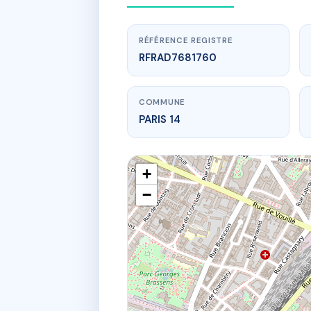
RÉFÉRENCE REGISTRE
RFRAD7681760
COMMUNE
PARIS 14
+
−
www.
23 r bo