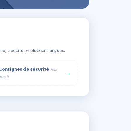
e, traduits en plusieurs langues.
Consignes de sécurité
Non
→
publié
web :
om