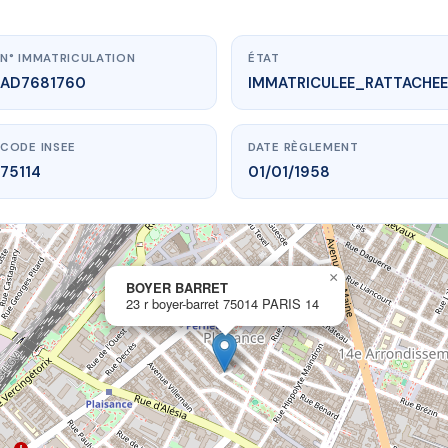
N° IMMATRICULATION
ÉTAT
AD7681760
IMMATRICULEE_RATTACHEE
CODE INSEE
DATE RÈGLEMENT
75114
01/01/1958
×
vme.plus/AD7681760
BOYER BARRET
23 r boyer-barret 75014 PARIS 14
BOYER BARRET
yer-barret
75014 PARIS 14