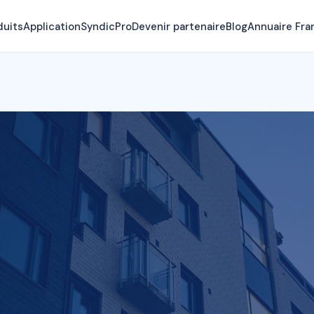
duits
Application
SyndicPro
Devenir partenaire
Blog
Annuaire Fra