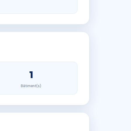
1
Bâtiment(s)