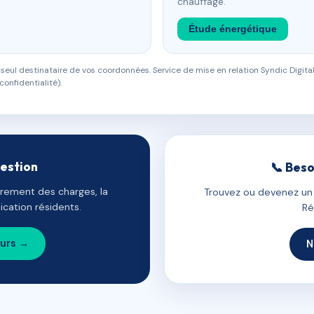
chauffage.
Étude énergétique
eul destinataire de vos coordonnées. Service de mise en relation Syndic Digital
confidentialité).
gestion
📞 Beso
uvrement des charges, la
Trouvez ou devenez un c
cation résidents.
Ré
ours →
N