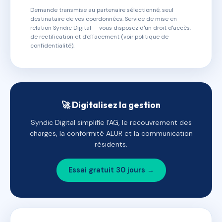
Demande transmise au partenaire sélectionné, seul
destinataire de vos coordonnées. Service de mise en
relation Syndic Digital — vous disposez d'un droit d'accès,
de rectification et d'effacement (voir politique de
confidentialité).
🚀 Digitalisez la gestion
Syndic Digital simplifie l'AG, le recouvrement des
charges, la conformité ALUR et la communication
résidents.
Essai gratuit 30 jours →