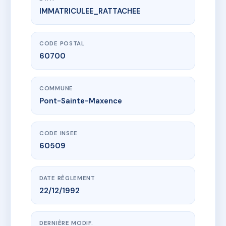
IMMATRICULEE_RATTACHEE
www.vme.plus/AD7735806
CHAMP DE MARS
365 r de l'oise
60700 Pont-Sainte-Maxence
CODE POSTAL
60700
COMMUNE
Pont-Sainte-Maxence
CODE INSEE
60509
DATE RÈGLEMENT
22/12/1992
DERNIÈRE MODIF.