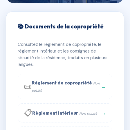
🇫🇷 RFRAD7735806
CHAMP DE MARS
📚 Documents de la copropriété
📍 365 r de l'oise 60700 Pont-Sainte-Maxence
Consultez le règlement de copropriété, le
✓ Immatriculée
🏠 46 lots
🏗 2 bâtiment(s)
règlement intérieur et les consignes de
sécurité de la résidence, traduits en plusieurs
langues.
📞 Contacter Syndic Digital
💬 WhatsApp
✉ Email
Règlement de copropriété
Non
📜
→
publié
📋
→
Règlement intérieur
Non publié