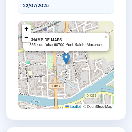
22/07/2025
+
−
×
CHAMP DE MARS
365 r de l'oise 60700 Pont-Sainte-Maxence
Leaflet
|
© OpenStreetMap