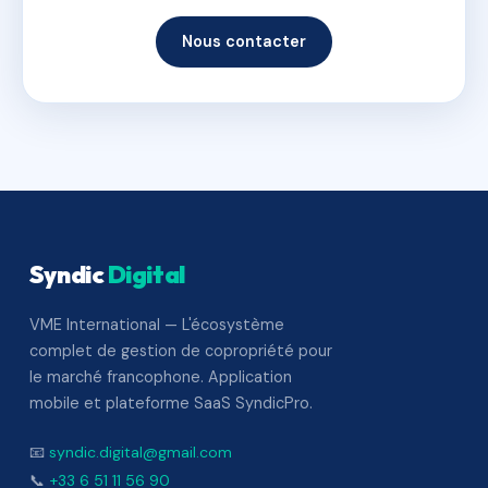
Nous contacter
Syndic
Digital
VME International — L'écosystème
complet de gestion de copropriété pour
le marché francophone. Application
mobile et plateforme SaaS SyndicPro.
📧
syndic.digital@gmail.com
📞
+33 6 51 11 56 90