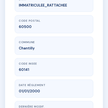
IMMATRICULEE_RATTACHEE
www.vme.plus/AD7811953
LE DUC D'AUMALE
16 r d'aumale
60500 Chantilly
CODE POSTAL
60500
COMMUNE
Chantilly
CODE INSEE
60141
DATE RÈGLEMENT
01/01/2000
DERNIÈRE MODIF.