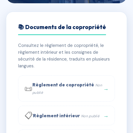
🇫🇷 RFRAD7811953
LE DUC D'AUMALE
📚 Documents de la copropriété
📍 16 r d'aumale 60500 Chantilly
Consultez le règlement de copropriété, le
✓ Immatriculée
🏠 59 lots
🏗 1 bâtiment(s)
règlement intérieur et les consignes de
sécurité de la résidence, traduits en plusieurs
langues.
📞 Contacter Syndic Digital
💬 WhatsApp
✉ Email
Règlement de copropriété
Non
📜
→
publié
📋
→
Règlement intérieur
Non publié