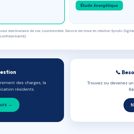
Étude énergétique
eul destinataire de vos coordonnées. Service de mise en relation Syndic Digital
confidentialité).
gestion
📞 Beso
uvrement des charges, la
Trouvez ou devenez un c
cation résidents.
Ré
ours →
N