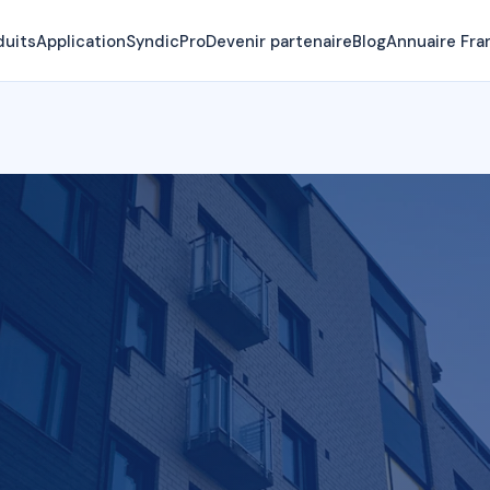
duits
Application
SyndicPro
Devenir partenaire
Blog
Annuaire Fra