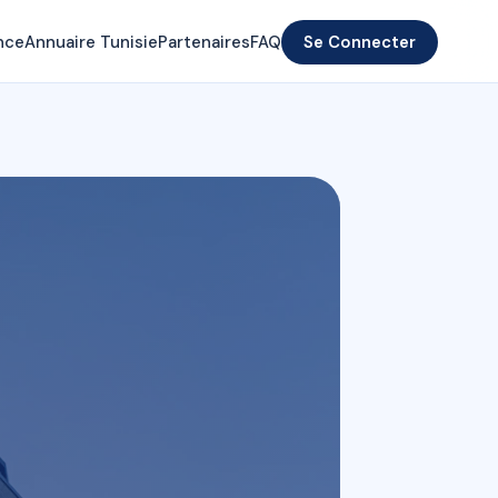
nce
Annuaire Tunisie
Partenaires
FAQ
Se Connecter