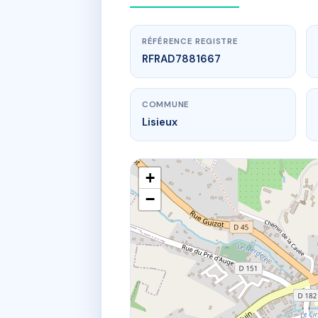
RÉFÉRENCE REGISTRE
RFRAD7881667
COMMUNE
Lisieux
+
−
www.
4 
4 r du