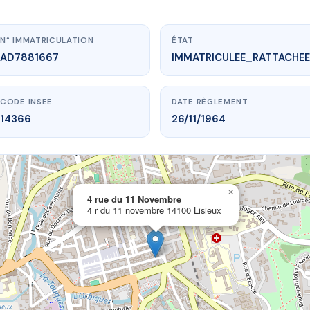
N° IMMATRICULATION
ÉTAT
AD7881667
IMMATRICULEE_RATTACHEE
CODE INSEE
DATE RÈGLEMENT
14366
26/11/1964
×
vme.plus/AD7881667
4 rue du 11 Novembre
4 r du 11 novembre 14100 Lisieux
rue du 11 Novembre
 11 novembre
14100 Lisieux