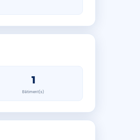
1
Bâtiment(s)