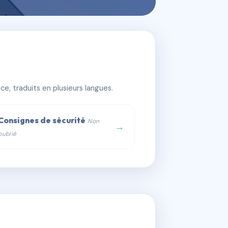
e, traduits en plusieurs langues.
Consignes de sécurité
Non
→
publié
web :
om