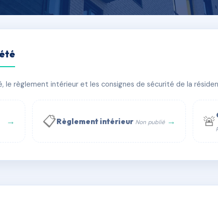
iété
vembre
le règlement intérieur et les consignes de sécurité de la résidenc
âtiment(s)
📋
🚨
→
→
Règlement intérieur
Non publié
 WhatsApp
✉ Email
té
rue Saint-Honoré, 75001 Paris - Tél. : +33 6 51 11 56 90 - 
AD7881667
🇫🇷
ww.syndic.digital - E-mail : syndic.digital@gmail.c