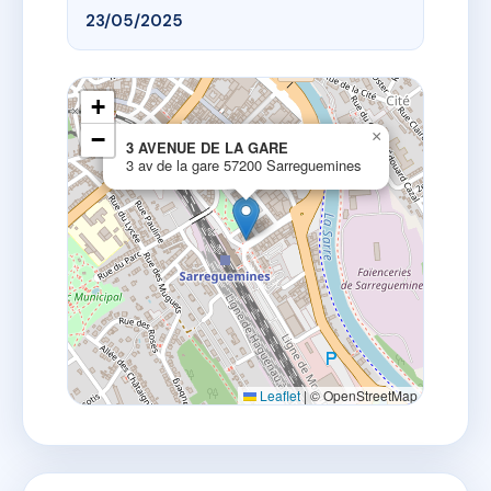
23/05/2025
+
−
×
3 AVENUE DE LA GARE
3 av de la gare 57200 Sarreguemines
Leaflet
|
© OpenStreetMap