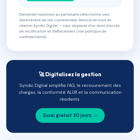
Demande transmise au partenaire sélectionné, seul
destinataire de vos coordonnées. Service de mise en
relation Syndic Digital — vous disposez d'un droit d'accès,
de rectification et d'effacement (voir politique de
confidentialité).
🚀 Digitalisez la gestion
Syndic Digital simplifie l'AG, le recouvrement des
charges, la conformité ALUR et la communication
résidents.
Essai gratuit 30 jours →