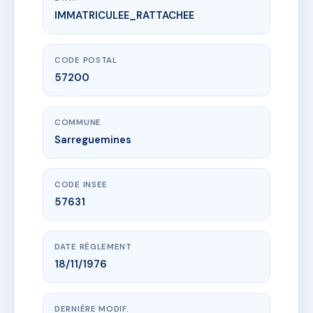
IMMATRICULEE_RATTACHEE
www.vme.plus/AD7902950
3 AVENUE DE LA GARE
3 av de la gare
57200 Sarreguemines
CODE POSTAL
57200
COMMUNE
Sarreguemines
CODE INSEE
57631
DATE RÈGLEMENT
18/11/1976
DERNIÈRE MODIF.