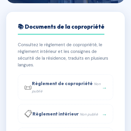
🇫🇷 RFRAD7902950
3 AVENUE DE LA GARE
📚 Documents de la copropriété
📍 3 av de la gare 57200 Sarreguemines
Consultez le règlement de copropriété, le
✓ Immatriculée
🏠 21 lots
🏗 1 bâtiment(s)
règlement intérieur et les consignes de
sécurité de la résidence, traduits en plusieurs
langues.
📞 Contacter Syndic Digital
💬 WhatsApp
✉ Email
Règlement de copropriété
Non
📜
→
publié
📋
→
Règlement intérieur
Non publié