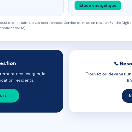
Étude énergétique
eul destinataire de vos coordonnées. Service de mise en relation Syndic Digital
confidentialité).
gestion
📞 Beso
uvrement des charges, la
Trouvez ou devenez un c
cation résidents.
Ré
ours →
N