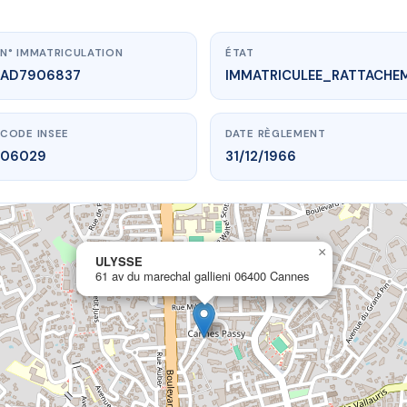
N° IMMATRICULATION
ÉTAT
AD7906837
IMMATRICULEE_RATTACHE
CODE INSEE
DATE RÈGLEMENT
06029
31/12/1966
×
vme.plus/AD7906837
ULYSSE
61 av du marechal gallieni 06400 Cannes
ULYSSE
echal gallieni
06400 Cannes