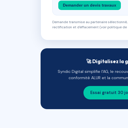
Demander un devis travaux
Demande transmise au partenaire sélectionné, s
rectification et d'effacement (voir politique de 
🚀 Digitalisez la 
Syndic Digital simplifie l'AG, le reco
conformité ALUR et la communi
Essai gratuit 30 j