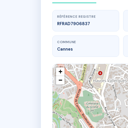
RÉFÉRENCE REGISTRE
RFRAD7906837
COMMUNE
Cannes
+
−
www.
61 av du mar