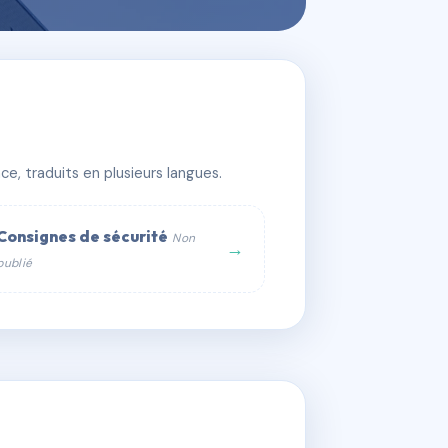
e, traduits en plusieurs langues.
Consignes de sécurité
Non
→
publié
web :
om