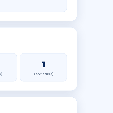
1
s)
Ascenseur(s)