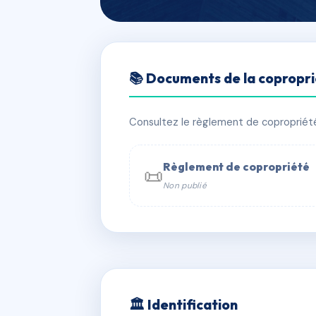
🇫🇷 RFRAD7906837
📚 Documents de la copropr
ULYSSE
📍 61 av du marechal gallieni 06400
Consultez le règlement de copropriété, 
⚠ IMMATRICULEE_RATTACHEMENT_EX
Règlement de copropriété
📜
Non publié
📞 Contacter Syndic Digital

Coproprié
229 
N°
w
🏛 Identification