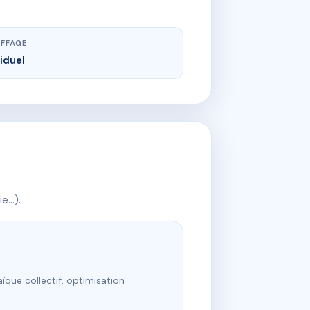
FFAGE
viduel
ie…).
ïque collectif, optimisation