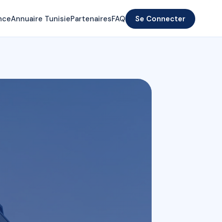
nce
Annuaire Tunisie
Partenaires
FAQ
Se Connecter