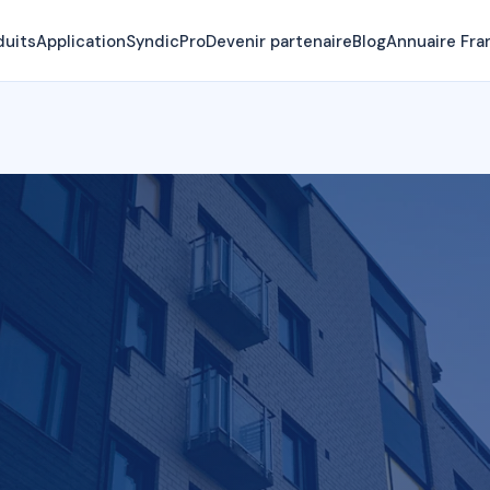
duits
Application
SyndicPro
Devenir partenaire
Blog
Annuaire Fra