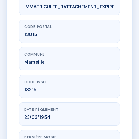
IMMATRICULEE_RATTACHEMENT_EXPIRE
www.vme.plus/AD8185670
11 BOULEVARD LEDRU ROLLIN
11 bd ledru rollin
13015 Marseille
CODE POSTAL
13015
COMMUNE
Marseille
CODE INSEE
13215
DATE RÈGLEMENT
23/03/1954
DERNIÈRE MODIF.