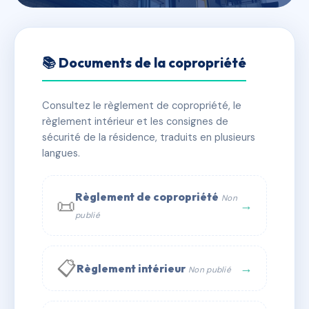
🇫🇷 RFRAD8185670
11 BOULEVARD LEDRU
📚 Documents de la copropriété
ROLLIN
Consultez le règlement de copropriété, le
📍 11 bd ledru rollin 13015 Marseille
règlement intérieur et les consignes de
⚠ IMMATRICULEE_RATTACHEMENT_EXPIRE
sécurité de la résidence, traduits en plusieurs
langues.
⚠ Admin. provisoire
🏠 8 lots
🏗 1 bâtiment(s)
📞 Contacter Syndic Digital
💬 WhatsApp
Règlement de copropriété
Non
📜
→
publié
✉ Email
📋
→
Règlement intérieur
Non publié