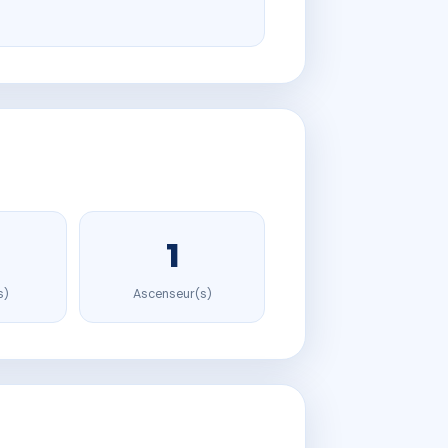
1
s)
Ascenseur(s)