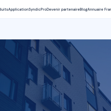
duits
Application
SyndicPro
Devenir partenaire
Blog
Annuaire Fra