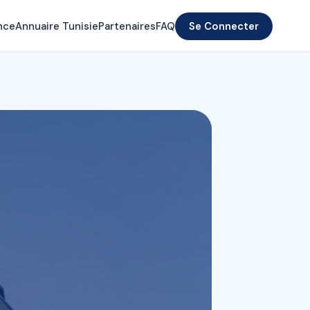
nce
Annuaire Tunisie
Partenaires
FAQ
Se Connecter