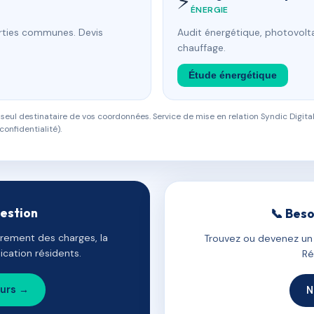
⚡
ÉNERGIE
arties communes. Devis
Audit énergétique, photovolta
chauffage.
Étude énergétique
eul destinataire de vos coordonnées. Service de mise en relation Syndic Digital
confidentialité).
gestion
📞 Beso
uvrement des charges, la
Trouvez ou devenez un c
cation résidents.
Ré
ours →
N