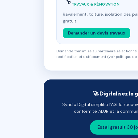
🔧
TRAVAUX & RÉNOVATION
Ravalement, toiture, isolation des p
gratuit.
Demander un devis travaux
Demande transmise au partenaire sélectionné, s
rectification et d'effacement (voir politique de 
🚀 Digitalisez la 
Syndic Digital simplifie l'AG, le reco
conformité ALUR et la communi
Essai gratuit 30 j