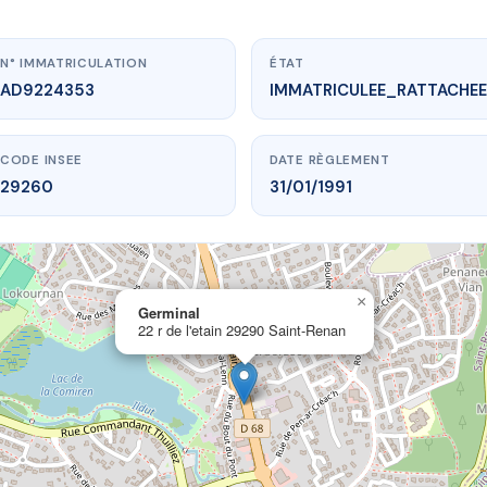
N° IMMATRICULATION
ÉTAT
AD9224353
IMMATRICULEE_RATTACHEE
CODE INSEE
DATE RÈGLEMENT
29260
31/01/1991
×
vme.plus/AD9224353
Germinal
22 r de l'etain 29290 Saint-Renan
Germinal
l'etain
29290 Saint-Renan