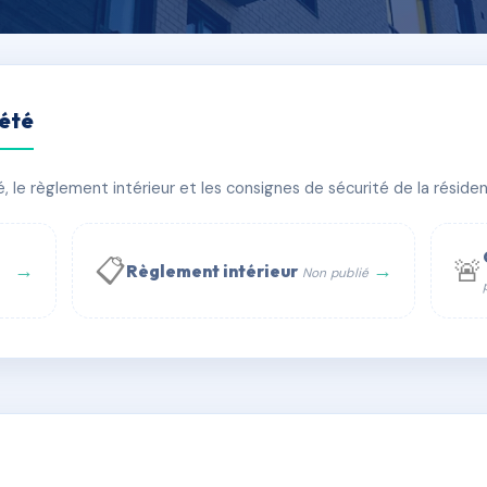
iété
le règlement intérieur et les consignes de sécurité de la résidenc
âtiment(s)
📋
🚨
→
→
Règlement intérieur
Non publié
 WhatsApp
✉ Email
té
rue Saint-Honoré, 75001 Paris - Tél. : +33 6 51 11 56 90 - 
AD9224353
🇫🇷
ww.syndic.digital - E-mail : syndic.digital@gmail.c