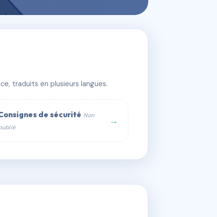
e, traduits en plusieurs langues.
Consignes de sécurité
Non
→
publié
web :
om