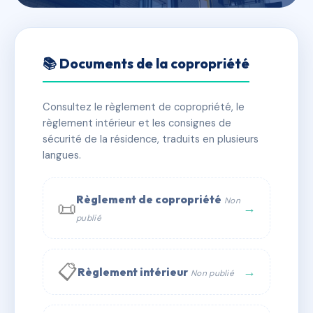
🇫🇷 RFRAD9225913
DE LATTRE DE TASSIGNY
📚 Documents de la copropriété
📍 3 bd de lattre de tassigny 76170 Lillebonne
Consultez le règlement de copropriété, le
✓ Immatriculée
🏠 12 lots
🏗 1 bâtiment(s)
règlement intérieur et les consignes de
sécurité de la résidence, traduits en plusieurs
langues.
📞 Contacter Syndic Digital
💬 WhatsApp
✉ Email
Règlement de copropriété
Non
📜
→
publié
📋
→
Règlement intérieur
Non publié