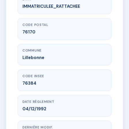
IMMATRICULEE_RATTACHEE
www.vme.plus/AD9225913
DE LATTRE DE TASSIGNY
3 bd de lattre de tassigny
76170 Lillebonne
CODE POSTAL
76170
COMMUNE
Lillebonne
CODE INSEE
76384
DATE RÈGLEMENT
04/12/1992
DERNIÈRE MODIF.