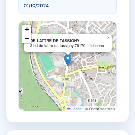
01/10/2024
+
−
×
DE LATTRE DE TASSIGNY
3 bd de lattre de tassigny 76170 Lillebonne
Leaflet
|
© OpenStreetMap