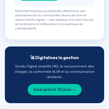
Demande transmise au partenaire sélectionné, seul
destinataire de vos coordonnées. Service de mise en
relation Syndic Digital — vous disposez d'un droit d'accès,
de rectification et d'effacement (voir politique de
confidentialité).
🚀 Digitalisez la gestion
Syndic Digital simplifie l'AG, le recouvrement des
charges, la conformité ALUR et la communication
résidents.
Essai gratuit 30 jours →