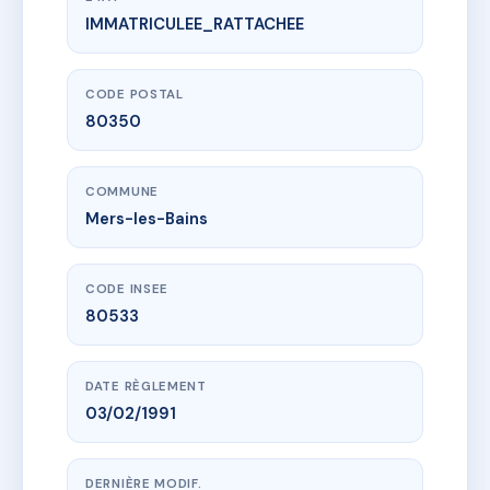
IMMATRICULEE_RATTACHEE
www.vme.plus/AD9604273
L'eau Vive
69 esp du general leclerc
80350 Mers-les-Bains
CODE POSTAL
80350
COMMUNE
Mers-les-Bains
CODE INSEE
80533
DATE RÈGLEMENT
03/02/1991
DERNIÈRE MODIF.