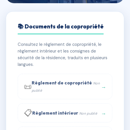
🇫🇷 RFRAD9604273
L'eau Vive
📚 Documents de la copropriété
📍 69 esp du general leclerc 80350 Mers-les-Bains
Consultez le règlement de copropriété, le
✓ Immatriculée
🏠 11 lots
🏗 1 bâtiment(s)
règlement intérieur et les consignes de
sécurité de la résidence, traduits en plusieurs
langues.
📞 Contacter Syndic Digital
💬 WhatsApp
✉ Email
Règlement de copropriété
Non
📜
→
publié
📋
→
Règlement intérieur
Non publié