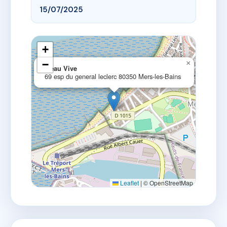
15/07/2025
+
−
×
L'eau Vive
69 esp du general leclerc 80350 Mers-les-Bains
Leaflet
|
© OpenStreetMap