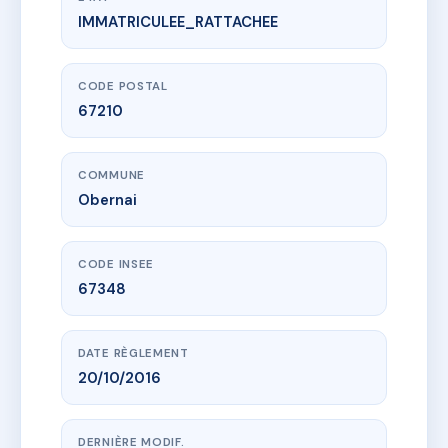
IMMATRICULEE_RATTACHEE
www.vme.plus/AE0117184
LES TERRASSES DU MONT
Rue de Pully
67210 Obernai
CODE POSTAL
67210
COMMUNE
Obernai
CODE INSEE
67348
DATE RÈGLEMENT
20/10/2016
DERNIÈRE MODIF.