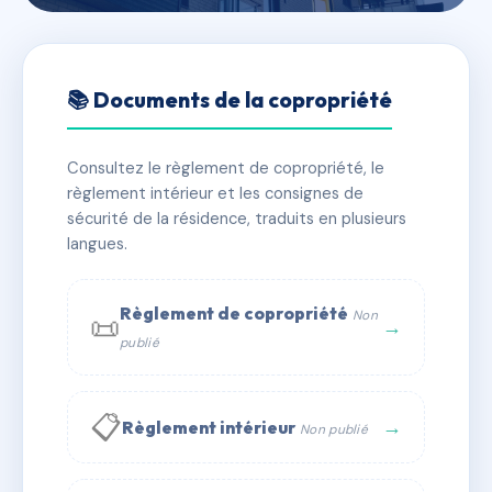
🇫🇷 RFRAE0117184
LES TERRASSES DU MONT
📚 Documents de la copropriété
📍 Rue de Pully 67210 Obernai
Consultez le règlement de copropriété, le
✓ Immatriculée
🏠 369 lots
🏗 6 bâtiment(s)
règlement intérieur et les consignes de
sécurité de la résidence, traduits en plusieurs
langues.
📞 Contacter Syndic Digital
💬 WhatsApp
✉ Email
Règlement de copropriété
Non
📜
→
publié
📋
→
Règlement intérieur
Non publié