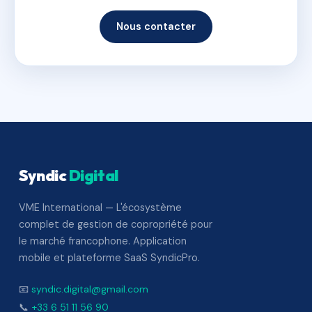
Nous contacter
Syndic
Digital
VME International — L'écosystème
complet de gestion de copropriété pour
le marché francophone. Application
mobile et plateforme SaaS SyndicPro.
📧
syndic.digital@gmail.com
📞
+33 6 51 11 56 90