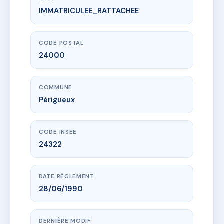
IMMATRICULEE_RATTACHEE
www.vme.plus/AE0169078
SDC 3 rue NOTRE DAME
3 r notre dame
24000 Périgueux
CODE POSTAL
24000
COMMUNE
Périgueux
CODE INSEE
24322
DATE RÈGLEMENT
28/06/1990
DERNIÈRE MODIF.