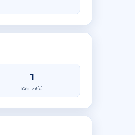
1
Bâtiment(s)