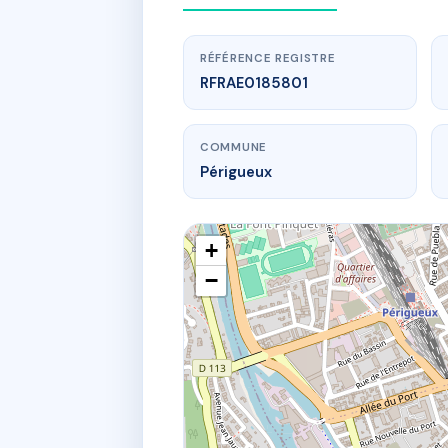
RÉFÉRENCE REGISTRE
RFRAE0185801
COMMUNE
Périgueux
+
−
www.
SDC 4
4 pl andr