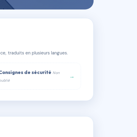
e, traduits en plusieurs langues.
Consignes de sécurité
Non
→
publié
web :
om