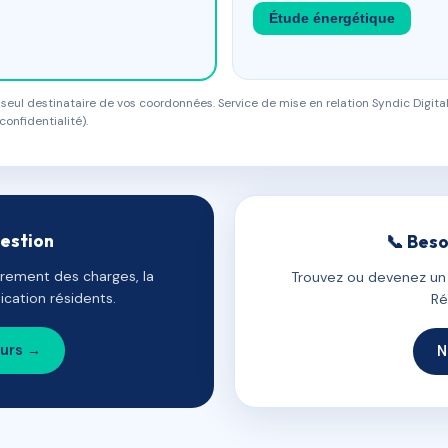
Étude énergétique
eul destinataire de vos coordonnées. Service de mise en relation Syndic Digital
confidentialité).
gestion
📞 Beso
uvrement des charges, la
Trouvez ou devenez un c
cation résidents.
Ré
ours →
N