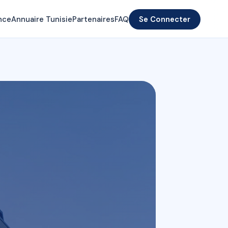
nce
Annuaire Tunisie
Partenaires
FAQ
Se Connecter