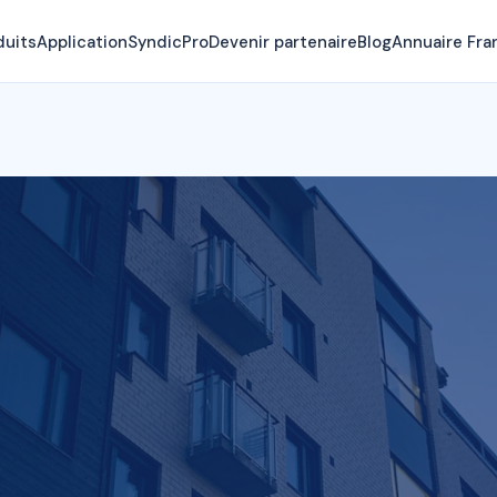
duits
Application
SyndicPro
Devenir partenaire
Blog
Annuaire Fra