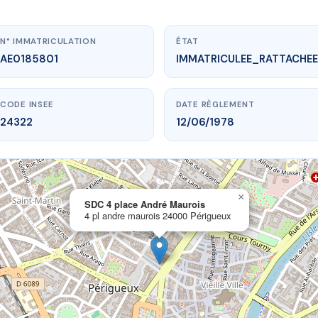
N° IMMATRICULATION
ÉTAT
AE0185801
IMMATRICULEE_RATTACHEE
CODE INSEE
DATE RÈGLEMENT
24322
12/06/1978
×
vme.plus/AE0185801
SDC 4 place André Maurois
4 pl andre maurois 24000 Périgueux
 place André Maurois
e maurois
24000 Périgueux