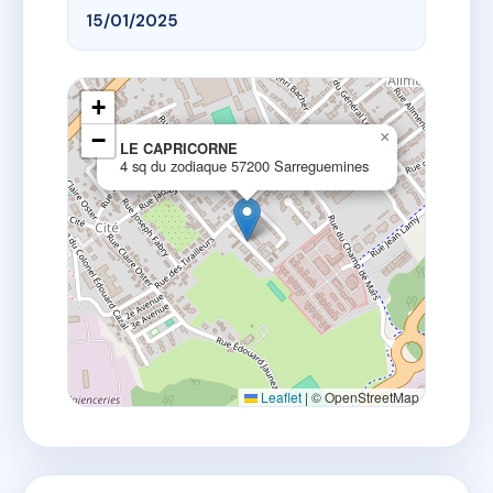
15/01/2025
+
−
×
LE CAPRICORNE
4 sq du zodiaque 57200 Sarreguemines
Leaflet
|
© OpenStreetMap