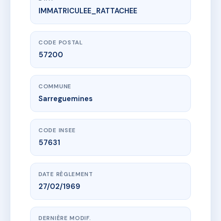
IMMATRICULEE_RATTACHEE
www.vme.plus/AE0204206
LE CAPRICORNE
4 sq du zodiaque
57200 Sarreguemines
CODE POSTAL
57200
COMMUNE
Sarreguemines
CODE INSEE
57631
DATE RÈGLEMENT
27/02/1969
DERNIÈRE MODIF.