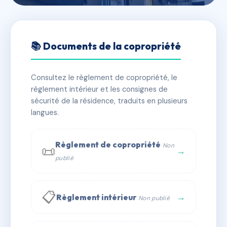
🇫🇷 RFRAE0204206
LE CAPRICORNE
📚 Documents de la copropriété
📍 4 sq du zodiaque 57200 Sarreguemines
Consultez le règlement de copropriété, le
✓ Immatriculée
🏠 38 lots
🏗 1 bâtiment(s)
règlement intérieur et les consignes de
sécurité de la résidence, traduits en plusieurs
langues.
📞 Contacter Syndic Digital
💬 WhatsApp
✉ Email
Règlement de copropriété
Non
📜
→
publié
📋
→
Règlement intérieur
Non publié