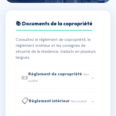
🇫🇷 RFRAE0835017
Le Bouteiller
📚 Documents de la copropriété
📍 10 r de bouteiller 69520 Grigny
Consultez le règlement de copropriété, le
✓ Immatriculée
🏠 6 lots
🏗 1 bâtiment(s)
règlement intérieur et les consignes de
sécurité de la résidence, traduits en plusieurs
langues.
📞 Contacter Syndic Digital
💬 WhatsApp
✉ Email
Règlement de copropriété
Non
📜
→
publié
📋
→
Règlement intérieur
Non publié