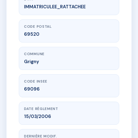
IMMATRICULEE_RATTACHEE
www.vme.plus/AE0835017
Le Bouteiller
10 r de bouteiller
69520 Grigny
CODE POSTAL
69520
COMMUNE
Grigny
CODE INSEE
69096
DATE RÈGLEMENT
15/03/2006
DERNIÈRE MODIF.