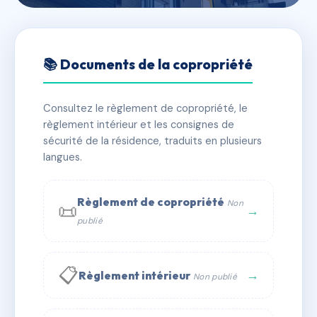
🇫🇷 RFRAE1246776
SDC 54 RUE JOUFFROY
📚 Documents de la copropriété
D'ABBANS
Consultez le règlement de copropriété, le
📍 54 r jouffroy d'abbans 75017 Paris
règlement intérieur et les consignes de
✓ Immatriculée
🏠 43 lots
🏗 1 bâtiment(s)
sécurité de la résidence, traduits en plusieurs
langues.
📞 Contacter Syndic Digital
💬 WhatsApp
Règlement de copropriété
Non
📜
✉ Email
→
publié
📋
→
Règlement intérieur
Non publié