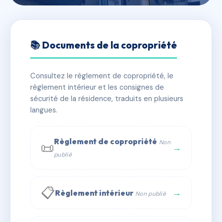
🇫🇷 RFRAE1289594
DES CISEAUX
📚 Documents de la copropriété
📍 8 r des ciseaux 75006 PARIS 06
Consultez le règlement de copropriété, le
✓ Immatriculée
🏠 20 lots
🏗 1 bâtiment(s)
règlement intérieur et les consignes de
sécurité de la résidence, traduits en plusieurs
langues.
📞 Contacter Syndic Digital
💬 WhatsApp
✉ Email
Règlement de copropriété
Non
📜
→
publié
📋
→
Règlement intérieur
Non publié