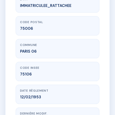
IMMATRICULEE_RATTACHEE
www.vme.plus/AE1289594
DES CISEAUX
8 r des ciseaux
75006 PARIS 06
CODE POSTAL
75006
COMMUNE
PARIS 06
CODE INSEE
75106
DATE RÈGLEMENT
12/02/1953
DERNIÈRE MODIF.