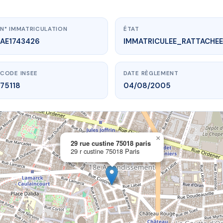
N° IMMATRICULATION
ÉTAT
AE1743426
IMMATRICULEE_RATTACHEE
CODE INSEE
DATE RÈGLEMENT
75118
04/08/2005
×
vme.plus/AE1743426
29 rue custine 75018 paris
29 r custine 75018 Paris
e custine 75018 paris
r custine
75018 Paris