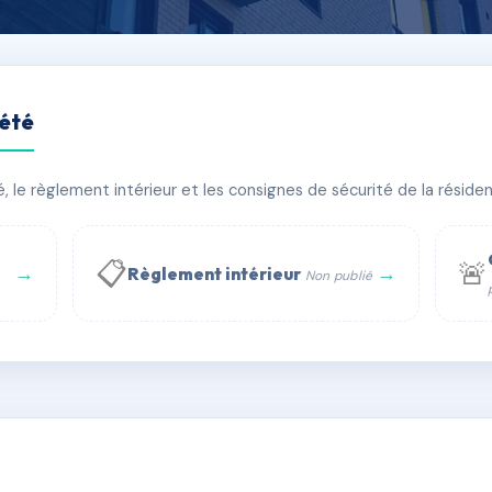
iété
75018 paris
le règlement intérieur et les consignes de sécurité de la résidenc
âtiment(s)
📋
🚨
→
→
Règlement intérieur
Non publié
 WhatsApp
✉ Email
té
rue Saint-Honoré, 75001 Paris - Tél. : +33 6 51 11 56 90 - 
AE1743426
🇫🇷
ww.syndic.digital - E-mail : syndic.digital@gmail.c