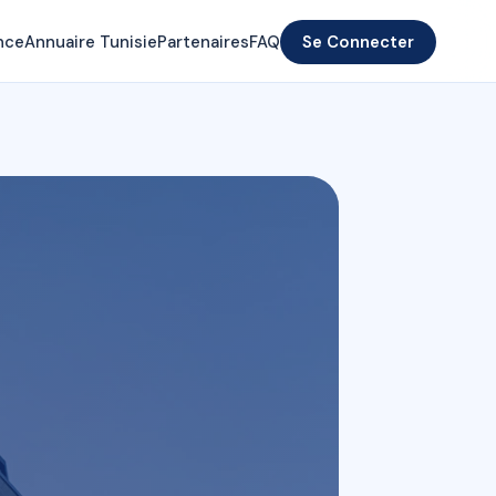
nce
Annuaire Tunisie
Partenaires
FAQ
Se Connecter