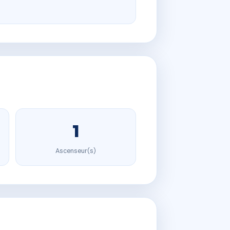
1
Ascenseur(s)