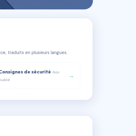
e, traduits en plusieurs langues.
Consignes de sécurité
Non
→
publié
web :
om