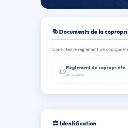
🇫🇷 RFRAE1743426
📚 Documents de la copropr
29 rue custine 
📍 29 r custine 75018 Paris
Consultez le règlement de copropriété, 
✓ Immatriculée
🏠 16 lots
🏗 1 b
Règlement de copropriété
📜
Non publié
📞 Contacter Syndic Digital

Coproprié
229 
N°
w
🏛 Identification