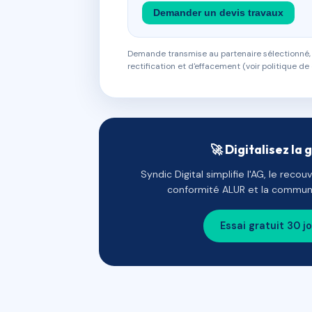
Demander un devis travaux
Demande transmise au partenaire sélectionné, s
rectification et d'effacement (voir politique de 
🚀 Digitalisez la 
Syndic Digital simplifie l'AG, le reco
conformité ALUR et la communi
Essai gratuit 30 j