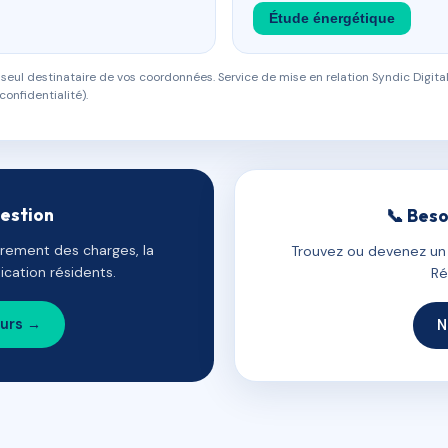
Étude énergétique
eul destinataire de vos coordonnées. Service de mise en relation Syndic Digital
confidentialité).
gestion
📞 Beso
uvrement des charges, la
Trouvez ou devenez un c
cation résidents.
Ré
ours →
N