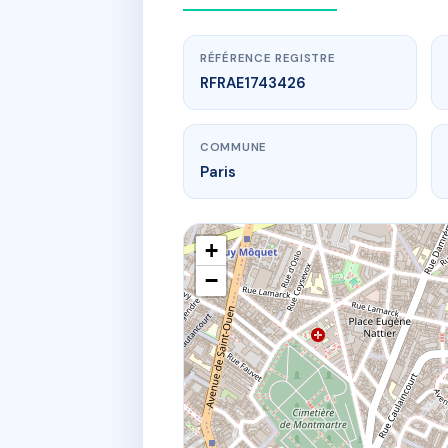
RÉFÉRENCE REGISTRE
RFRAE1743426
COMMUNE
Paris
+
−
www.
29 ru
29 