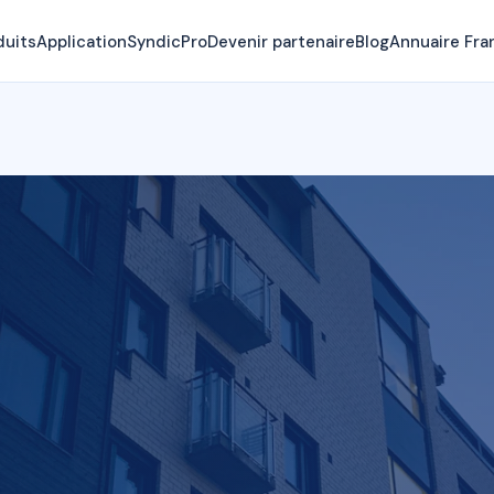
duits
Application
SyndicPro
Devenir partenaire
Blog
Annuaire Fra