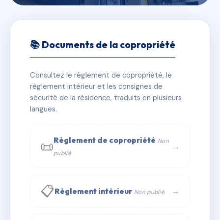
🇫🇷 RFRAE1788140
SDC 2-4 RESIDENCE LE
📚 Documents de la copropriété
CLOS DU PUITS
Consultez le règlement de copropriété, le
📍 2 r du clos du puits 50200 Coutances
règlement intérieur et les consignes de
✓ Immatriculée
🏠 95 lots
🏗 4 bâtiment(s)
sécurité de la résidence, traduits en plusieurs
langues.
📞 Contacter Syndic Digital
💬 WhatsApp
Règlement de copropriété
Non
📜
✉ Email
→
publié
📋
→
Règlement intérieur
Non publié