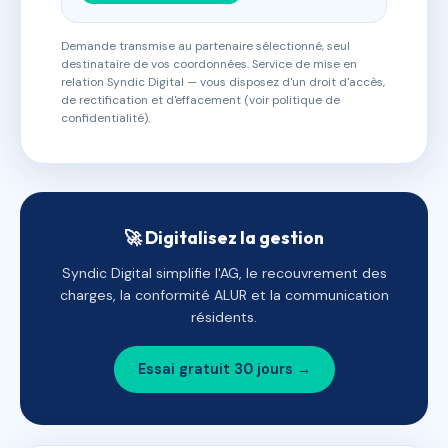
Demande transmise au partenaire sélectionné, seul
destinataire de vos coordonnées. Service de mise en
relation Syndic Digital — vous disposez d'un droit d'accès,
de rectification et d'effacement (voir politique de
confidentialité).
🚀 Digitalisez la gestion
Syndic Digital simplifie l'AG, le recouvrement des
charges, la conformité ALUR et la communication
résidents.
Essai gratuit 30 jours →