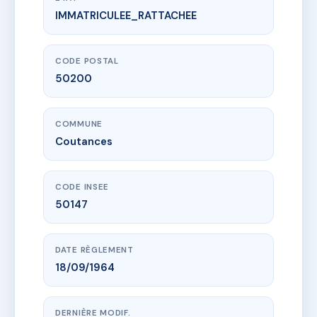
IMMATRICULEE_RATTACHEE
www.vme.plus/AE1788140
SDC 2-4 RESIDENCE LE CLOS DU PUITS
2 r du clos du puits
50200 Coutances
CODE POSTAL
50200
COMMUNE
Coutances
CODE INSEE
50147
DATE RÈGLEMENT
18/09/1964
DERNIÈRE MODIF.