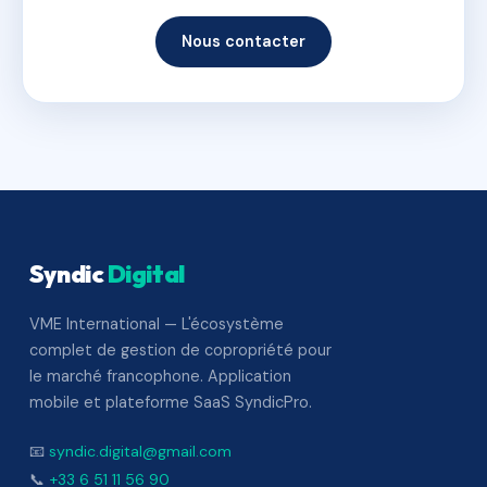
Nous contacter
Syndic
Digital
VME International — L'écosystème
complet de gestion de copropriété pour
le marché francophone. Application
mobile et plateforme SaaS SyndicPro.
📧
syndic.digital@gmail.com
📞
+33 6 51 11 56 90