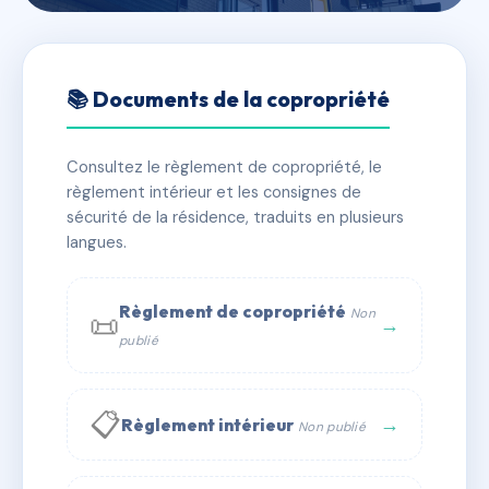
🇫🇷 RFRAE1982347
LA FERME DE L'ECU
📚 Documents de la copropriété
📍 1 r saint-caprais 91770 Saint-Vrain
Consultez le règlement de copropriété, le
✓ Immatriculée
🏠 91 lots
🏗 3 bâtiment(s)
règlement intérieur et les consignes de
sécurité de la résidence, traduits en plusieurs
langues.
📞 Contacter Syndic Digital
💬 WhatsApp
✉ Email
Règlement de copropriété
Non
📜
→
publié
📋
→
Règlement intérieur
Non publié