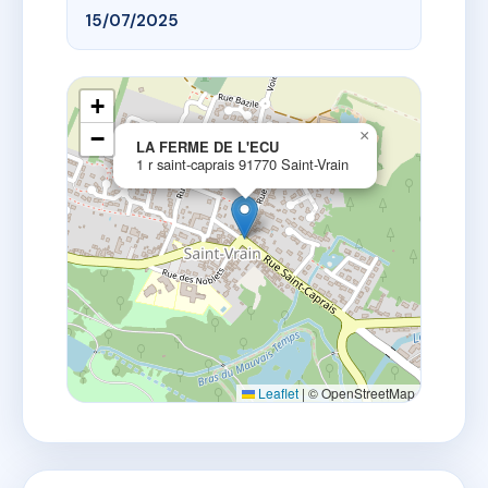
15/07/2025
+
−
×
LA FERME DE L'ECU
1 r saint-caprais 91770 Saint-Vrain
Leaflet
|
© OpenStreetMap