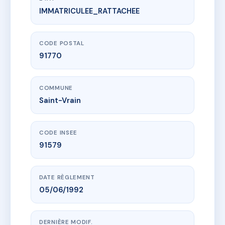
IMMATRICULEE_RATTACHEE
www.vme.plus/AE1982347
LA FERME DE L'ECU
1 r saint-caprais
91770 Saint-Vrain
CODE POSTAL
91770
COMMUNE
Saint-Vrain
CODE INSEE
91579
DATE RÈGLEMENT
05/06/1992
DERNIÈRE MODIF.