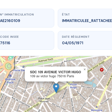
N° IMMATRICULATION
ÉTAT
AE2160109
IMMATRICULEE_RATTACHEE
CODE INSEE
DATE RÈGLEMENT
75116
04/05/1971
×
vme.plus/AE2160109
SDC 109 AVENUE VICTOR HUGO
109 av victor hugo 75016 Paris
9 AVENUE VICTOR HUGO
 victor hugo
75016 Paris