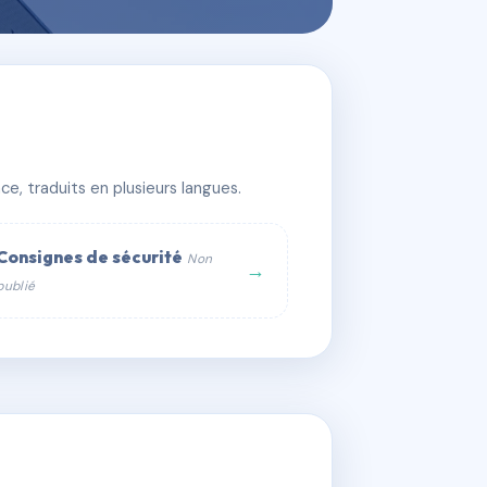
e, traduits en plusieurs langues.
Consignes de sécurité
Non
→
publié
web :
om