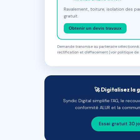
Ravalement, toiture, isolation des p
gratuit.
Obtenir un devis travaux
Demande transmise au partenaire sélectionné, s
rectification et d'effacement (voir politique de 
🚀 Digitalisez la 
Syndic Digital simplifie l'AG, le reco
conformité ALUR et la communi
Essai gratuit 30 j