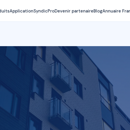
duits
Application
SyndicPro
Devenir partenaire
Blog
Annuaire Fra