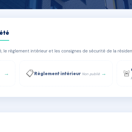
iété
UE VICTOR HUGO
le règlement intérieur et les consignes de sécurité de la résidenc
bâtiment(s)
📋
🚨
→
→
Règlement intérieur
Non publié
 WhatsApp
✉ Email
té
rue Saint-Honoré, 75001 Paris - Tél. : +33 6 51 11 56 90 - 
AE2160109
🇫🇷
ww.syndic.digital - E-mail : syndic.digital@gmail.c