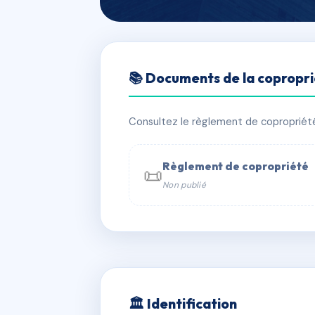
🇫🇷 RFRAE2160109
📚 Documents de la copropr
SDC 109 AVEN
📍 109 av victor hugo 75016 Paris
Consultez le règlement de copropriété, 
✓ Immatriculée
🏠 56 lots
🏗 2 
Règlement de copropriété
📜
Non publié
📞 Contacter Syndic Digital

Coproprié
229 
N°
w
🏛 Identification