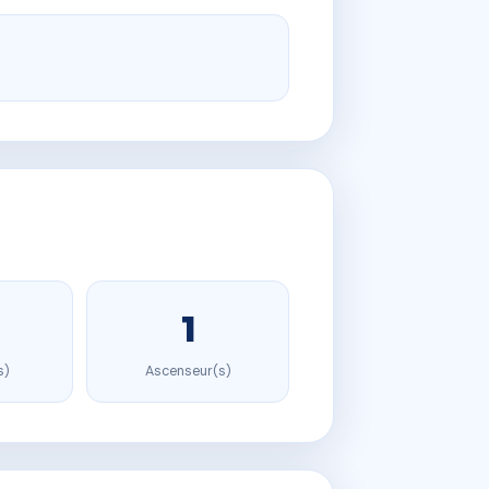
1
s)
Ascenseur(s)