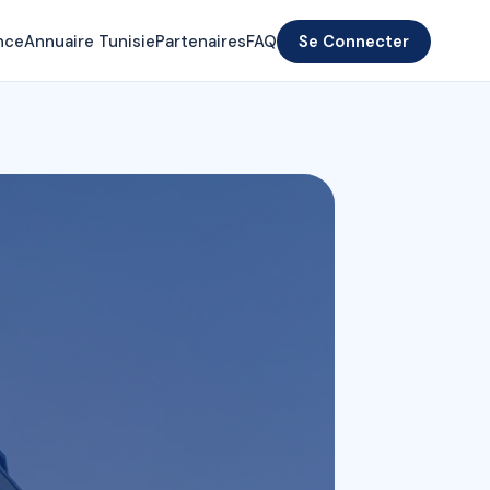
nce
Annuaire Tunisie
Partenaires
FAQ
Se Connecter