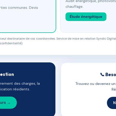
Audit énergétique, photovolta
chauffage.
arties communes. Devis
Étude énergétique
eul destinataire de vos coordonnées. Service de mise en relation Syndic Digital
confidentialité).
gestion
📞 Beso
uvrement des charges, la
Trouvez ou devenez un c
cation résidents.
Ré
ours →
N