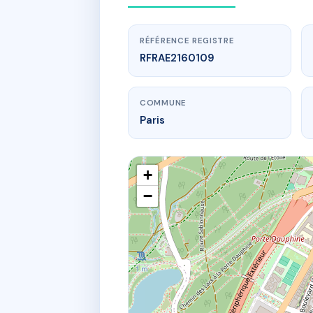
RÉFÉRENCE REGISTRE
RFRAE2160109
COMMUNE
Paris
+
−
www.
SDC 10
109 av