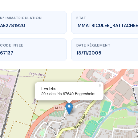
N° IMMATRICULATION
ÉTAT
AE2781920
IMMATRICULEE_RATTACHEE
CODE INSEE
DATE RÈGLEMENT
67137
18/11/2005
×
vme.plus/AE2781920
Les Iris
20 r des iris 67640 Fegersheim
Les Iris
s iris
67640 Fegersheim