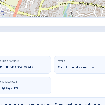
SIRET SYNDIC
TYPE
83008643500047
Syndic professionnel
FIN MANDAT
11/06/2026
nai - location, vente, syndic & estimation immobilière