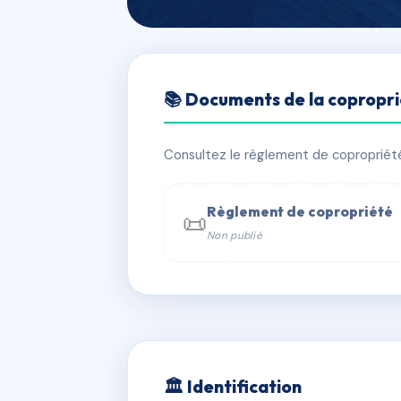
🇫🇷 RFRAE2781920
📚 Documents de la copropr
Les Iris
📍 20 r des iris 67640 Fegersheim
Consultez le règlement de copropriété, 
✓ Immatriculée
🏠 26 lots
🏗 2 
Règlement de copropriété
📜
Non publié
📞 Contacter Syndic Digital

Coproprié
229 
N°
w
🏛 Identification