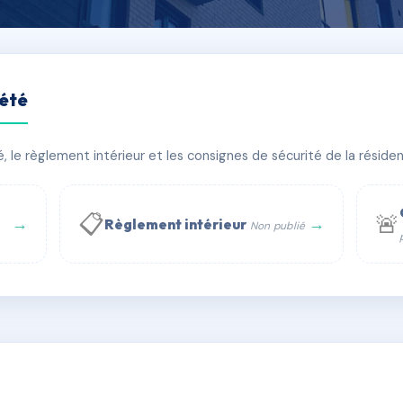
iété
le règlement intérieur et les consignes de sécurité de la résidenc
bâtiment(s)
📋
🚨
→
→
Règlement intérieur
Non publié
 WhatsApp
✉ Email
té
rue Saint-Honoré, 75001 Paris - Tél. : +33 6 51 11 56 90 - 
AE2781920
🇫🇷
ww.syndic.digital - E-mail : syndic.digital@gmail.c