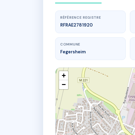
RÉFÉRENCE REGISTRE
RFRAE2781920
COMMUNE
Fegersheim
+
−
www.
20 r de