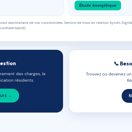
Étude énergétique
eul destinataire de vos coordonnées. Service de mise en relation Syndic Digital
confidentialité).
gestion
📞 Beso
uvrement des charges, la
Trouvez ou devenez un c
cation résidents.
Ré
ours →
N