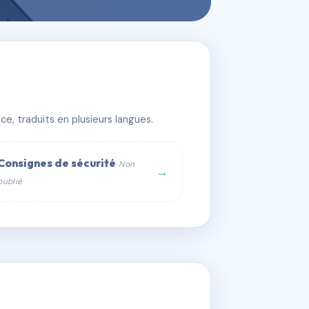
e, traduits en plusieurs langues.
Consignes de sécurité
Non
→
publié
web :
om