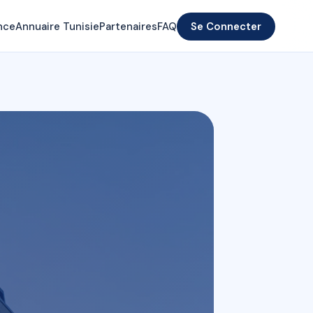
nce
Annuaire Tunisie
Partenaires
FAQ
Se Connecter