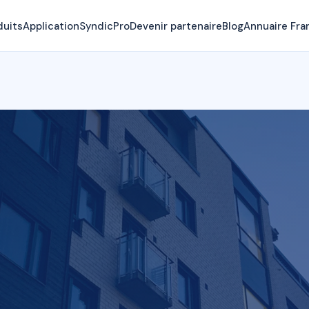
duits
Application
SyndicPro
Devenir partenaire
Blog
Annuaire Fra