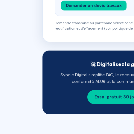
Demander un devis travaux
Demande transmise au partenaire sélectionné, s
rectification et d'effacement (voir politique de 
🚀 Digitalisez la 
Syndic Digital simplifie l'AG, le reco
conformité ALUR et la communi
Essai gratuit 30 j