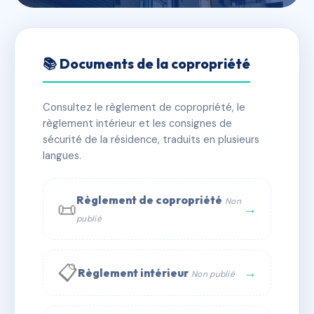
🇫🇷 RFRAE2918498
SDC 8 RUE MARIGNAN
📚 Documents de la copropriété
75008 PARIS
Consultez le règlement de copropriété, le
📍 8 r de marignan 75008 Paris
règlement intérieur et les consignes de
✓ Immatriculée
🏠 52 lots
🏗 1 bâtiment(s)
sécurité de la résidence, traduits en plusieurs
langues.
📞 Contacter Syndic Digital
💬 WhatsApp
Règlement de copropriété
Non
📜
✉ Email
→
publié
📋
→
Règlement intérieur
Non publié