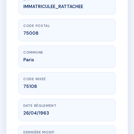
IMMATRICULEE_RATTACHEE
www.vme.plus/AE2918498
SDC 8 RUE MARIGNAN 75008 PARIS
8 r de marignan
75008 Paris
CODE POSTAL
75008
COMMUNE
Paris
CODE INSEE
75108
DATE RÈGLEMENT
26/04/1963
DERNIÈRE MODIF.