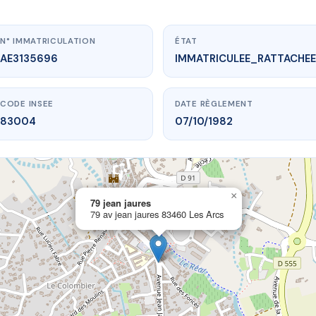
N° IMMATRICULATION
ÉTAT
AE3135696
IMMATRICULEE_RATTACHEE
CODE INSEE
DATE RÈGLEMENT
83004
07/10/1982
×
vme.plus/AE3135696
79 jean jaures
79 av jean jaures 83460 Les Arcs
79 jean jaures
ean jaures
83460 Les Arcs