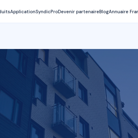
duits
Application
SyndicPro
Devenir partenaire
Blog
Annuaire Fra