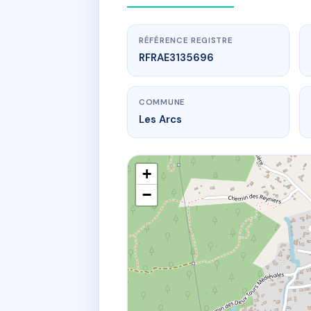
RÉFÉRENCE REGISTRE
RFRAE3135696
COMMUNE
Les Arcs
+
−
www.
79 av j