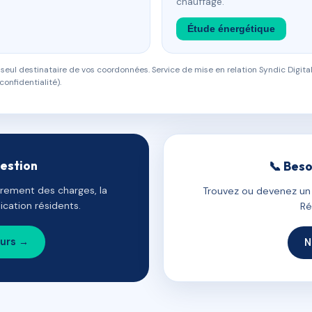
chauffage.
Étude énergétique
eul destinataire de vos coordonnées. Service de mise en relation Syndic Digital
confidentialité).
gestion
📞 Beso
uvrement des charges, la
Trouvez ou devenez un c
cation résidents.
Ré
ours →
N