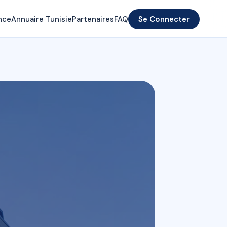
nce
Annuaire Tunisie
Partenaires
FAQ
Se Connecter