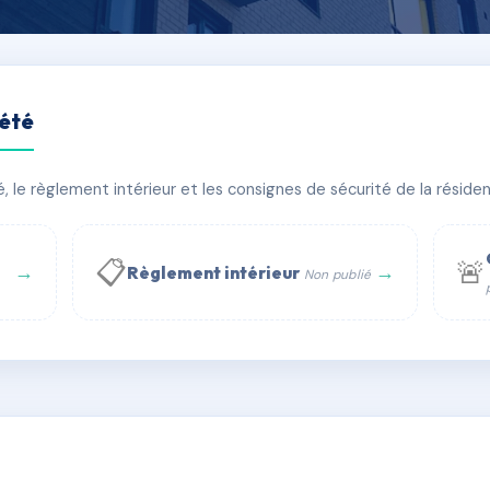
iété
le règlement intérieur et les consignes de sécurité de la résidenc
âtiment(s)
📋
🚨
→
→
Règlement intérieur
Non publié
 WhatsApp
✉ Email
té
rue Saint-Honoré, 75001 Paris - Tél. : +33 6 51 11 56 90 - 
AE3135696
🇫🇷
ww.syndic.digital - E-mail : syndic.digital@gmail.c