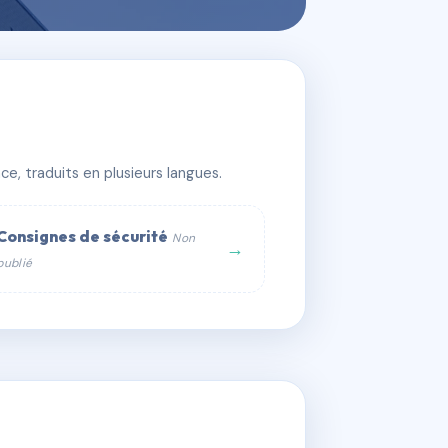
e, traduits en plusieurs langues.
Consignes de sécurité
Non
→
publié
web :
om