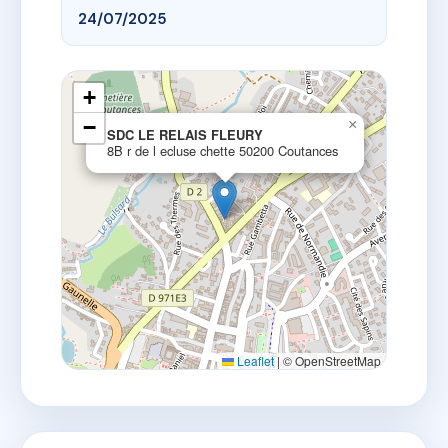
24/07/2025
+
−
×
SDC LE RELAIS FLEURY
8B r de l ecluse chette 50200 Coutances
Leaflet
|
© OpenStreetMap