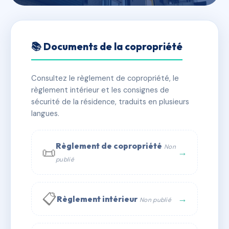
🇫🇷 RFRAE3148566
SDC LE RELAIS FLEURY
📚 Documents de la copropriété
📍 8B r de l ecluse chette 50200 Coutances
Consultez le règlement de copropriété, le
✓ Immatriculée
🏠 8 lots
🏗 2 bâtiment(s)
règlement intérieur et les consignes de
sécurité de la résidence, traduits en plusieurs
langues.
📞 Contacter Syndic Digital
💬 WhatsApp
✉ Email
Règlement de copropriété
Non
📜
→
publié
📋
→
Règlement intérieur
Non publié