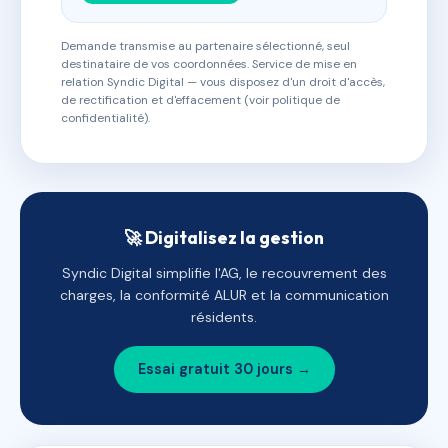
Demande transmise au partenaire sélectionné, seul
destinataire de vos coordonnées. Service de mise en
relation Syndic Digital — vous disposez d'un droit d'accès,
de rectification et d'effacement (voir politique de
confidentialité).
🚀 Digitalisez la gestion
Syndic Digital simplifie l'AG, le recouvrement des
charges, la conformité ALUR et la communication
résidents.
Essai gratuit 30 jours →