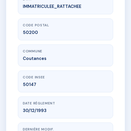
IMMATRICULEE_RATTACHEE
www.vme.plus/AE3148566
SDC LE RELAIS FLEURY
8B r de l ecluse chette
50200 Coutances
CODE POSTAL
50200
COMMUNE
Coutances
CODE INSEE
50147
DATE RÈGLEMENT
30/12/1993
DERNIÈRE MODIF.