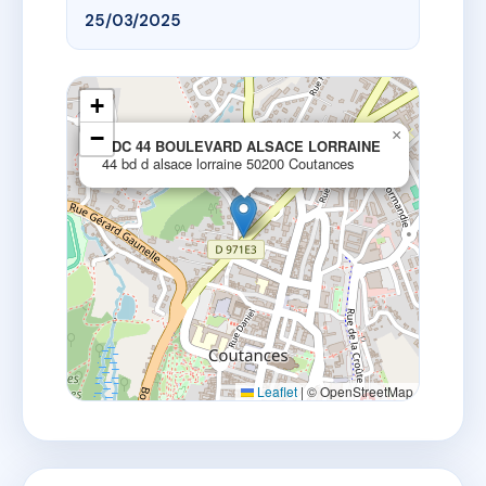
25/03/2025
+
−
×
SDC 44 BOULEVARD ALSACE LORRAINE
44 bd d alsace lorraine 50200 Coutances
Leaflet
|
© OpenStreetMap