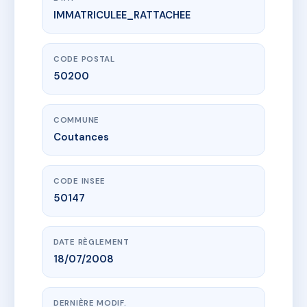
IMMATRICULEE_RATTACHEE
www.vme.plus/AE3480456
SDC 44 BOULEVARD ALSACE LORRAINE
44 bd d alsace lorraine
50200 Coutances
CODE POSTAL
50200
COMMUNE
Coutances
CODE INSEE
50147
DATE RÈGLEMENT
18/07/2008
DERNIÈRE MODIF.