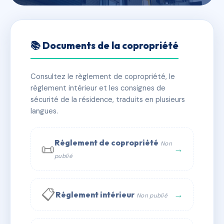
🇫🇷 RFRAE3480456
SDC 44 BOULEVARD ALSACE
📚 Documents de la copropriété
LORRAINE
Consultez le règlement de copropriété, le
📍 44 bd d alsace lorraine 50200 Coutances
règlement intérieur et les consignes de
✓ Immatriculée
🏠 13 lots
🏗 2 bâtiment(s)
sécurité de la résidence, traduits en plusieurs
langues.
📞 Contacter Syndic Digital
💬 WhatsApp
Règlement de copropriété
Non
📜
✉ Email
→
publié
📋
→
Règlement intérieur
Non publié