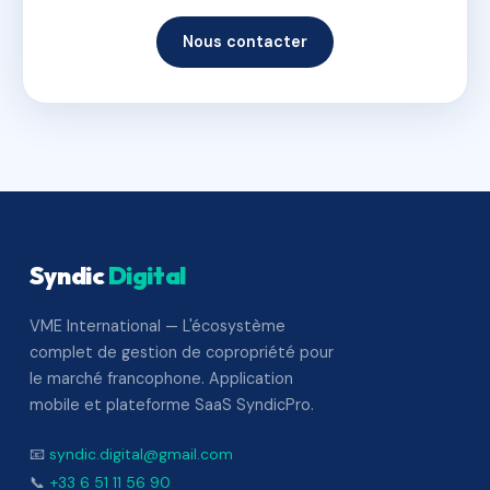
Nous contacter
Syndic
Digital
VME International — L'écosystème
complet de gestion de copropriété pour
le marché francophone. Application
mobile et plateforme SaaS SyndicPro.
📧
syndic.digital@gmail.com
📞
+33 6 51 11 56 90