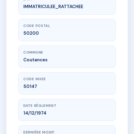
IMMATRICULEE_RATTACHEE
www.vme.plus/AE4068847
SDC 7 ET 7 BIS RUE TOURVILLE
7 r tourville
50200 Coutances
CODE POSTAL
50200
COMMUNE
Coutances
CODE INSEE
50147
DATE RÈGLEMENT
14/12/1974
DERNIÈRE MODIF.