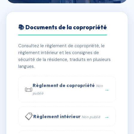
🇫🇷 RFRAE4068847
SDC 7 ET 7 BIS RUE
📚 Documents de la copropriété
TOURVILLE
Consultez le règlement de copropriété, le
📍 7 r tourville 50200 Coutances
règlement intérieur et les consignes de
✓ Immatriculée
🏠 21 lots
🏗 1 bâtiment(s)
sécurité de la résidence, traduits en plusieurs
langues.
📞 Contacter Syndic Digital
💬 WhatsApp
Règlement de copropriété
Non
📜
✉ Email
→
publié
📋
→
Règlement intérieur
Non publié