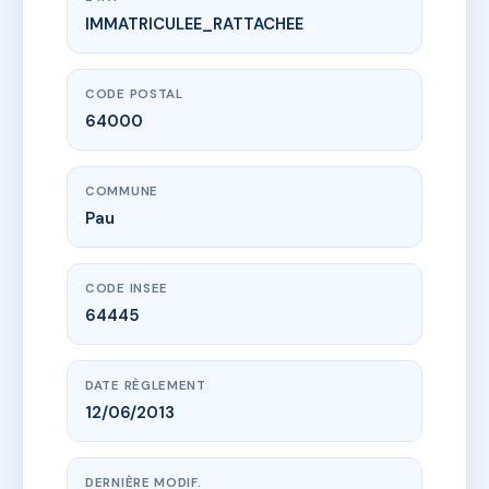
IMMATRICULEE_RATTACHEE
www.vme.plus/AE5037304
Résidence COTE FAC
7 r du midi
64000 Pau
CODE POSTAL
64000
COMMUNE
Pau
CODE INSEE
64445
DATE RÈGLEMENT
12/06/2013
DERNIÈRE MODIF.