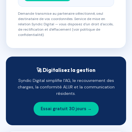
Demande transmise au partenaire sélectionné, seul
destinataire de vos coordonnées. Service de mise en
relation Syndic Digital — vous disposez d'un droit d'accès,
de rectification et d'effacement (voir politique de
confidentialité).
🚀 Digitalisez la gestion
Syndic Digital simplifie l'AG, le recouvrement des
charges, la conformité ALUR et la communication
résidents.
Essai gratuit 30 jours →