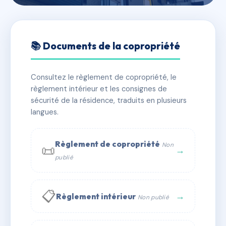
🇫🇷 RFRAE5037304
Résidence COTE FAC
📚 Documents de la copropriété
📍 7 r du midi 64000 Pau
Consultez le règlement de copropriété, le
✓ Immatriculée
🏠 42 lots
🏗 1 bâtiment(s)
règlement intérieur et les consignes de
sécurité de la résidence, traduits en plusieurs
langues.
📞 Contacter Syndic Digital
💬 WhatsApp
✉ Email
Règlement de copropriété
Non
📜
→
publié
📋
→
Règlement intérieur
Non publié