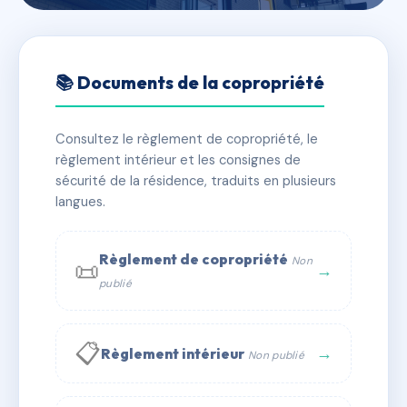
🇫🇷 RFRAE6213599
Philippe Martin 41
📚 Documents de la copropriété
📍 41 r philippe martin 54250 Champigneulles
Consultez le règlement de copropriété, le
⚠ IMMATRICULEE_RATTACHEMENT_EXPIRE
règlement intérieur et les consignes de
🏠 11 lots
🏗 2 bâtiment(s)
sécurité de la résidence, traduits en plusieurs
langues.
📞 Contacter Syndic Digital
💬 WhatsApp
Règlement de copropriété
Non
📜
✉ Email
→
publié
📋
→
Règlement intérieur
Non publié