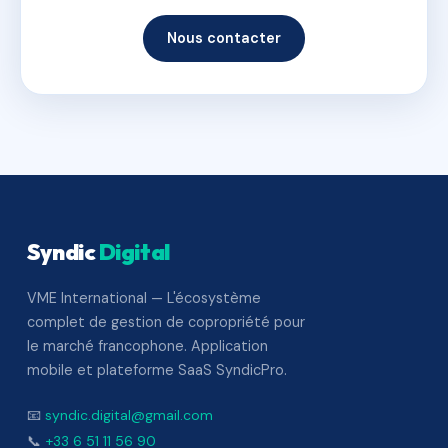
Nous contacter
Syndic
Digital
VME International — L'écosystème
complet de gestion de copropriété pour
le marché francophone. Application
mobile et plateforme SaaS SyndicPro.
📧
syndic.digital@gmail.com
📞
+33 6 51 11 56 90