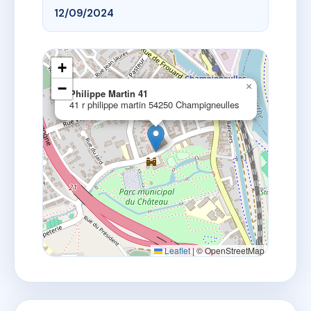
12/09/2024
+
−
×
Philippe Martin 41
41 r philippe martin 54250 Champigneulles
Leaflet
|
© OpenStreetMap