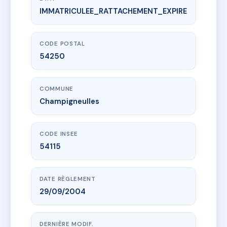
IMMATRICULEE_RATTACHEMENT_EXPIRE
www.vme.plus/AE6213599
Philippe Martin 41
41 r philippe martin
54250 Champigneulles
CODE POSTAL
54250
COMMUNE
Champigneulles
CODE INSEE
54115
DATE RÈGLEMENT
29/09/2004
DERNIÈRE MODIF.