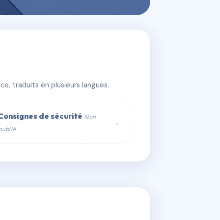
e, traduits en plusieurs langues.
Consignes de sécurité
Non
→
publié
web :
om