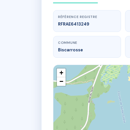
RÉFÉRENCE REGISTRE
RFRAE6413249
COMMUNE
Biscarrosse
+
−
www.
163 all des 