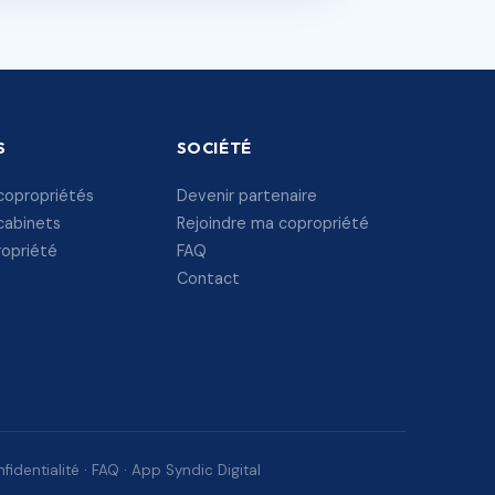
S
SOCIÉTÉ
copropriétés
Devenir partenaire
cabinets
Rejoindre ma copropriété
ropriété
FAQ
Contact
fidentialité
·
FAQ
·
App Syndic Digital