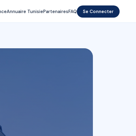
nce
Annuaire Tunisie
Partenaires
FAQ
Se Connecter