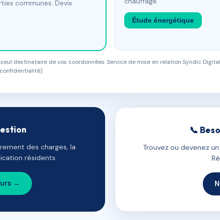
chauffage.
arties communes. Devis
Étude énergétique
eul destinataire de vos coordonnées. Service de mise en relation Syndic Digital
confidentialité).
gestion
📞 Beso
uvrement des charges, la
Trouvez ou devenez un c
cation résidents.
Ré
ours →
N