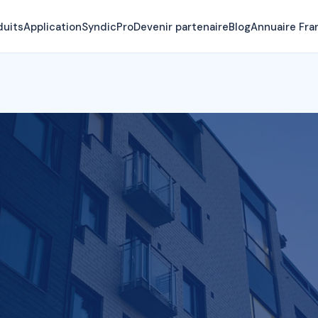
duits
Application
SyndicPro
Devenir partenaire
Blog
Annuaire Fra