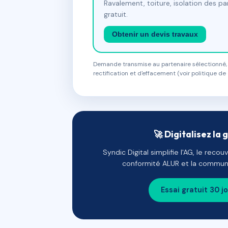
Ravalement, toiture, isolation des p
gratuit.
Obtenir un devis travaux
Demande transmise au partenaire sélectionné, s
rectification et d'effacement (voir politique de 
🚀 Digitalisez la 
Syndic Digital simplifie l'AG, le reco
conformité ALUR et la communi
Essai gratuit 30 j