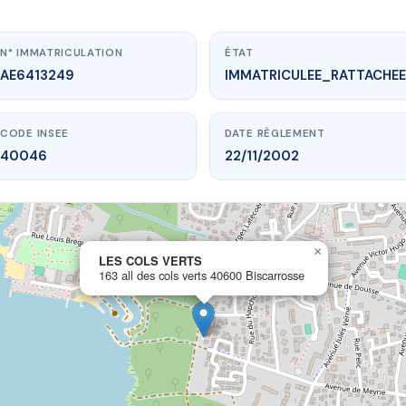
N° IMMATRICULATION
ÉTAT
AE6413249
IMMATRICULEE_RATTACHEE
CODE INSEE
DATE RÈGLEMENT
40046
22/11/2002
×
vme.plus/AE6413249
LES COLS VERTS
163 all des cols verts 40600 Biscarrosse
LES COLS VERTS
cols verts
40600 Biscarrosse