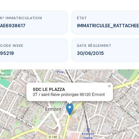
N° IMMATRICULATION
ÉTAT
AE6938617
IMMATRICULEE_RATTACHEE
CODE INSEE
DATE RÈGLEMENT
95219
30/06/2015
×
vme.plus/AE6938617
SDC LE PLAZZA
3T r saint-flaive prolongee 95120 Ermont
SDC LE PLAZZA
laive prolongee
95120 Ermont