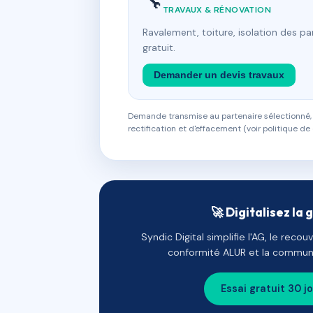
🔧
TRAVAUX & RÉNOVATION
Ravalement, toiture, isolation des p
gratuit.
Demander un devis travaux
Demande transmise au partenaire sélectionné, s
rectification et d'effacement (voir politique de 
🚀 Digitalisez la 
Syndic Digital simplifie l'AG, le reco
conformité ALUR et la communi
Essai gratuit 30 j