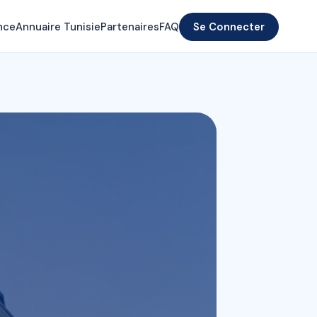
nce
Annuaire Tunisie
Partenaires
FAQ
Se Connecter