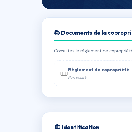
🇫🇷 RFRAE6938617
📚 Documents de la copropr
SDC LE PLAZZ
📍 3T r saint-flaive prolongee 95120
Consultez le règlement de copropriété, 
✓ Immatriculée
🏠 294 lots
🏗 1
Règlement de copropriété
📜
Non publié
📞 Contacter Syndic Digital

Coproprié
229 
N°
w
🏛 Identification