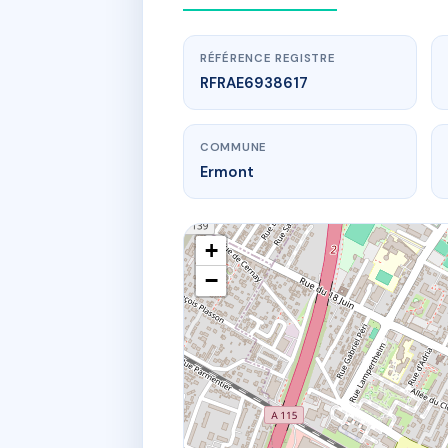
RÉFÉRENCE REGISTRE
RFRAE6938617
COMMUNE
Ermont
+
−
www.
3T r saint-f