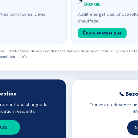
⚡
ÉNERGIE
arties communes. Devis
Audit énergétique, photovolta
chauffage.
Étude énergétique
eul destinataire de vos coordonnées. Service de mise en relation Syndic Digital
confidentialité).
gestion
📞 Beso
uvrement des charges, la
Trouvez ou devenez un c
cation résidents.
Ré
ours →
N