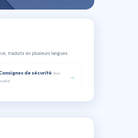
e, traduits en plusieurs langues.
Consignes de sécurité
Non
→
publié
web :
om