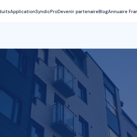
duits
Application
SyndicPro
Devenir partenaire
Blog
Annuaire Fra