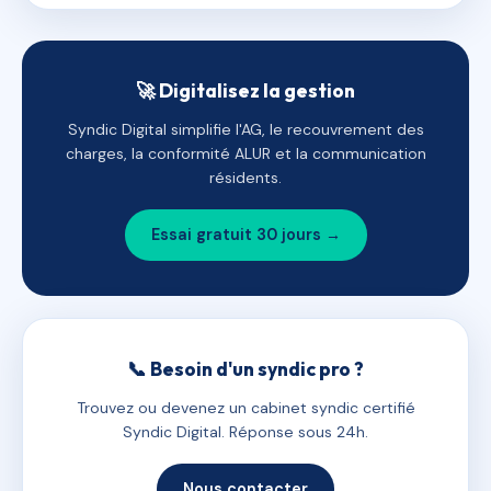
🚀 Digitalisez la gestion
Syndic Digital simplifie l'AG, le recouvrement des
charges, la conformité ALUR et la communication
résidents.
Essai gratuit 30 jours →
📞 Besoin d'un syndic pro ?
Trouvez ou devenez un cabinet syndic certifié
Syndic Digital. Réponse sous 24h.
Nous contacter