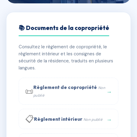
🇫🇷 RFRAE7134380
COPROPRIETE DOUX
📚 Documents de la copropriété
BEARN
Consultez le règlement de copropriété, le
📍 11 av charles de gaulle 64800 Nay
règlement intérieur et les consignes de
⚠ IMMATRICULEE_RATTACHEMENT_EXPIRE
sécurité de la résidence, traduits en plusieurs
langues.
🏠 24 lots
🏗 1 bâtiment(s)
📞 Contacter Syndic Digital
💬 WhatsApp
Règlement de copropriété
Non
📜
→
publié
✉ Email
📋
→
Règlement intérieur
Non publié