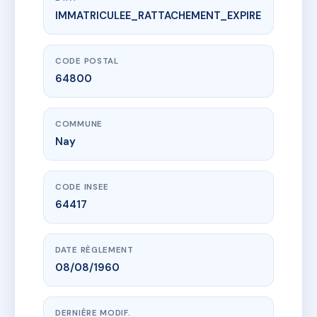
IMMATRICULEE_RATTACHEMENT_EXPIRE
www.vme.plus/AE7134380
COPROPRIETE DOUX BEARN
11 av charles de gaulle
64800 Nay
CODE POSTAL
64800
COMMUNE
Nay
CODE INSEE
64417
DATE RÈGLEMENT
08/08/1960
DERNIÈRE MODIF.