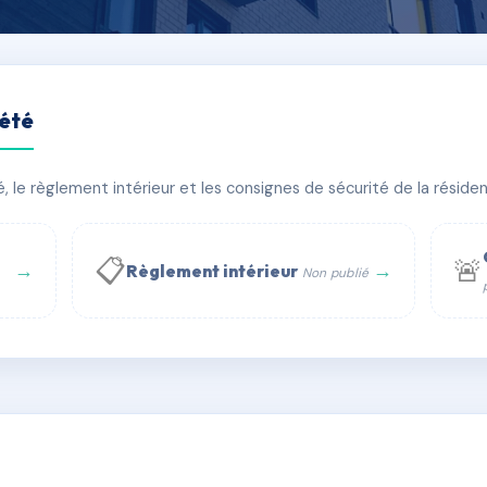
iété
 RIVARES
le règlement intérieur et les consignes de sécurité de la résidenc
PIRE
🏠 15 lots
🏗 1 bâtiment(s)
📋
🚨
→
→
Règlement intérieur
Non publié
 WhatsApp
✉ Email
té
rue Saint-Honoré, 75001 Paris - Tél. : +33 6 51 11 56 90 - 
AE7954019
🇫🇷
ww.syndic.digital - E-mail : syndic.digital@gmail.c