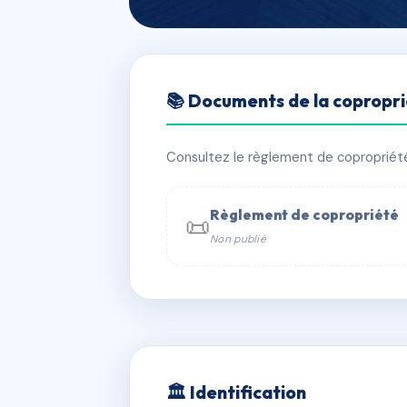
🇫🇷 RFRAE7954019
📚 Documents de la copropr
COPROPRIETE
📍 5 r rivares 64000 Pau
Consultez le règlement de copropriété, 
⚠ IMMATRICULEE_RATTACHEMENT_EX
Règlement de copropriété
📜
Non publié
📞 Contacter Syndic Digital

Coproprié
229 
N°
w
🏛 Identification