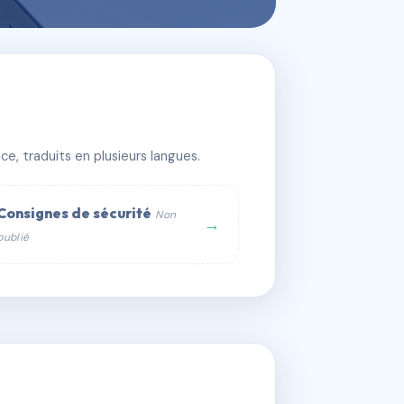
e, traduits en plusieurs langues.
Consignes de sécurité
Non
→
publié
web :
om