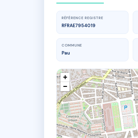
RÉFÉRENCE REGISTRE
RFRAE7954019
COMMUNE
Pau
+
−
www.
COP
5 