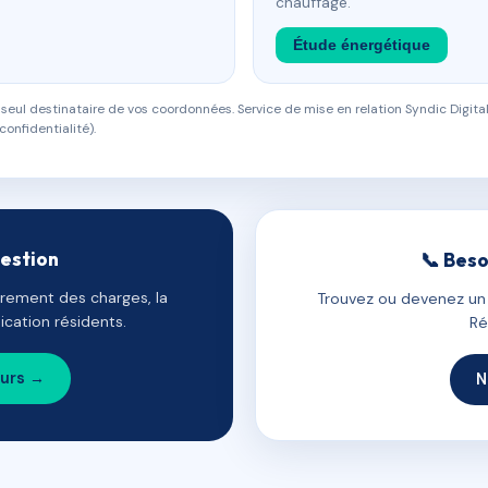
chauffage.
Étude énergétique
eul destinataire de vos coordonnées. Service de mise en relation Syndic Digital
confidentialité).
gestion
📞 Beso
uvrement des charges, la
Trouvez ou devenez un c
cation résidents.
Ré
ours →
N