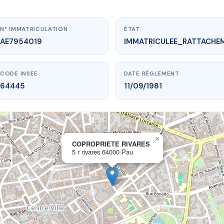
N° IMMATRICULATION
ÉTAT
AE7954019
IMMATRICULEE_RATTACHE
CODE INSEE
DATE RÈGLEMENT
64445
11/09/1981
×
vme.plus/AE7954019
COPROPRIETE RIVARES
5 r rivares 64000 Pau
ROPRIETE RIVARES
r rivares
64000 Pau