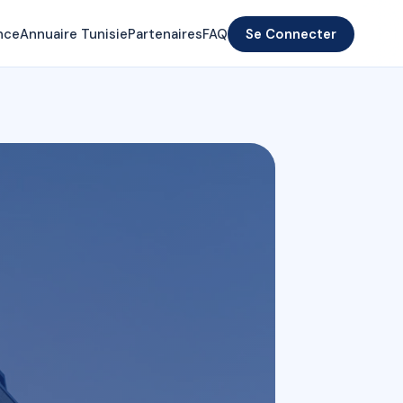
nce
Annuaire Tunisie
Partenaires
FAQ
Se Connecter