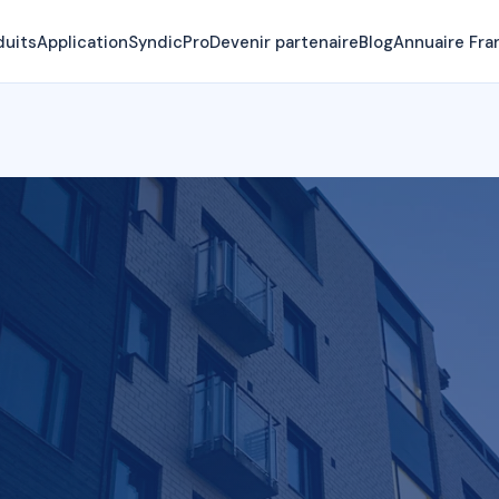
duits
Application
SyndicPro
Devenir partenaire
Blog
Annuaire Fra