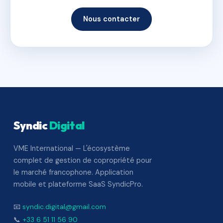
Nous contacter
Syndic
Digital
VME International — L'écosystème
complet de gestion de copropriété pour
le marché francophone. Application
mobile et plateforme SaaS SyndicPro.
📧
syndic.digital@gmail.com
📞
+33 6 51 11 56 90