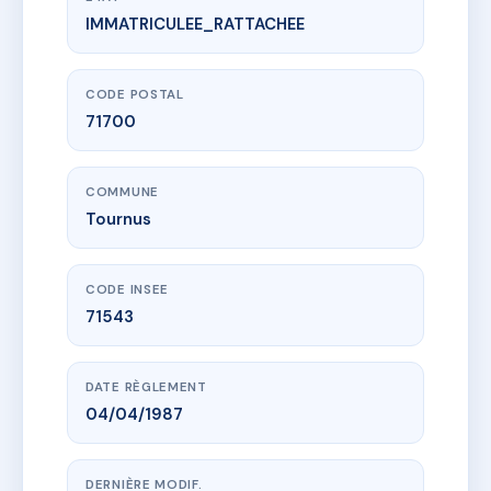
IMMATRICULEE_RATTACHEE
www.vme.plus/AE8228587
3 RUE DU GRENIER A SEL ET 53 RUE DU DOCTEUR PR
3 r du grenier a sel
71700 Tournus
CODE POSTAL
71700
COMMUNE
Tournus
CODE INSEE
71543
DATE RÈGLEMENT
04/04/1987
DERNIÈRE MODIF.