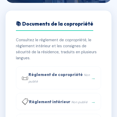
🇫🇷 RFRAE8228587
3 RUE DU GRENIER A SEL ET
📚 Documents de la copropriété
53 RUE DU DOCTEUR PRIVEY
Consultez le règlement de copropriété, le
📍 3 r du grenier a sel 71700 Tournus
règlement intérieur et les consignes de
✓ Immatriculée
🏠 17 lots
🏗 2 bâtiment(s)
sécurité de la résidence, traduits en plusieurs
langues.
📞 Contacter Syndic Digital
💬 WhatsApp
Règlement de copropriété
Non
📜
✉ Email
→
publié
📋
→
Règlement intérieur
Non publié