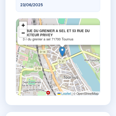
23/06/2025
+
×
3 RUE DU GRENIER A SEL ET 53 RUE DU
−
DOCTEUR PRIVEY
3 r du grenier a sel 71700 Tournus
Leaflet
|
© OpenStreetMap