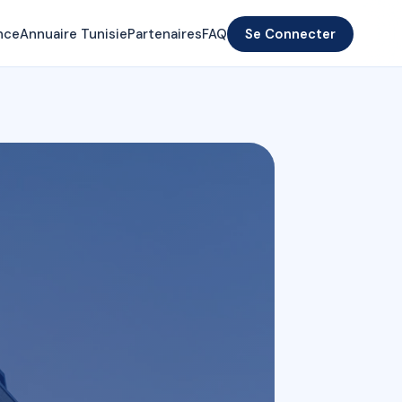
nce
Annuaire Tunisie
Partenaires
FAQ
Se Connecter