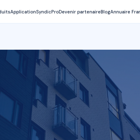
duits
Application
SyndicPro
Devenir partenaire
Blog
Annuaire Fra