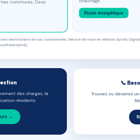
chauffage.
arties communes. Devis
Étude énergétique
eul destinataire de vos coordonnées. Service de mise en relation Syndic Digital
confidentialité).
gestion
📞 Beso
uvrement des charges, la
Trouvez ou devenez un c
cation résidents.
Ré
ours →
N