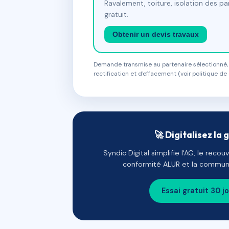
Ravalement, toiture, isolation des p
gratuit.
Obtenir un devis travaux
Demande transmise au partenaire sélectionné, s
rectification et d'effacement (voir politique de 
🚀 Digitalisez la 
Syndic Digital simplifie l'AG, le reco
conformité ALUR et la communi
Essai gratuit 30 j