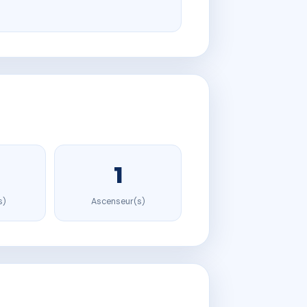
1
s)
Ascenseur(s)