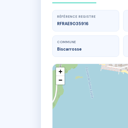
RÉFÉRENCE REGISTRE
RFRAE9035916
COMMUNE
Biscarrosse
+
−
www.
LE 
190 av de