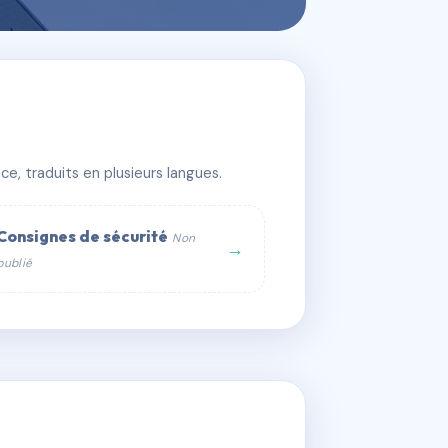
e, traduits en plusieurs langues.
Consignes de sécurité
Non
→
publié
web :
om