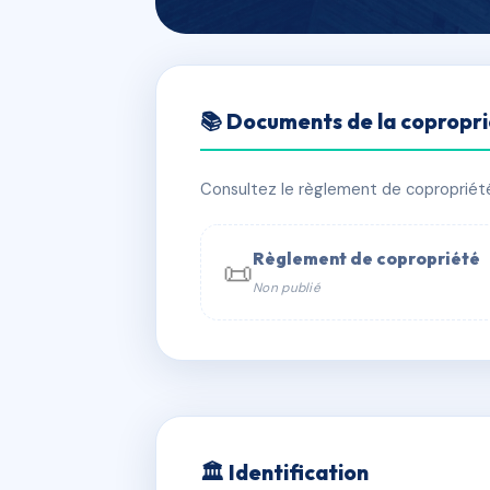
🇫🇷 RFRAE9035916
📚 Documents de la copropr
LE CLOS SAIN
📍 190 av de meyrie 40600 Biscarro
Consultez le règlement de copropriété, 
✓ Immatriculée
🏠 247 lots
🏗 4
Règlement de copropriété
📜
Non publié
📞 Contacter Syndic Digital

Coproprié
229 
N°
w
🏛 Identification