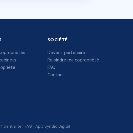
S
SOCIÉTÉ
copropriétés
Devenir partenaire
cabinets
Rejoindre ma copropriété
ropriété
FAQ
Contact
fidentialité
·
FAQ
·
App Syndic Digital