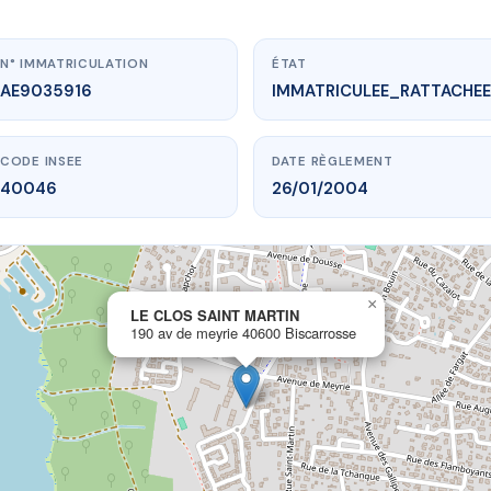
N° IMMATRICULATION
ÉTAT
AE9035916
IMMATRICULEE_RATTACHEE
CODE INSEE
DATE RÈGLEMENT
40046
26/01/2004
×
vme.plus/AE9035916
LE CLOS SAINT MARTIN
190 av de meyrie 40600 Biscarrosse
CLOS SAINT MARTIN
 meyrie
40600 Biscarrosse