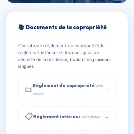
🇫🇷 RFRAE9747254
METROPOLITAN
📚 Documents de la copropriété
📍 33 r du goulet 93300 Aubervilliers
Consultez le règlement de copropriété, le
✓ Immatriculée
🏠 203 lots
🏗 2 bâtiment(s)
règlement intérieur et les consignes de
sécurité de la résidence, traduits en plusieurs
langues.
📞 Contacter Syndic Digital
💬 WhatsApp
✉ Email
Règlement de copropriété
Non
📜
→
publié
📋
→
Règlement intérieur
Non publié