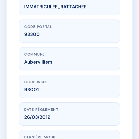
IMMATRICULEE_RATTACHEE
www.vme.plus/AE9747254
METROPOLITAN
33 r du goulet
93300 Aubervilliers
CODE POSTAL
93300
COMMUNE
Aubervilliers
CODE INSEE
93001
DATE RÈGLEMENT
26/03/2019
DERNIÈRE MODIF.