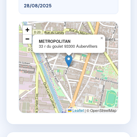
28/08/2025
+
−
×
METROPOLITAN
33 r du goulet 93300 Aubervilliers
Leaflet
|
© OpenStreetMap