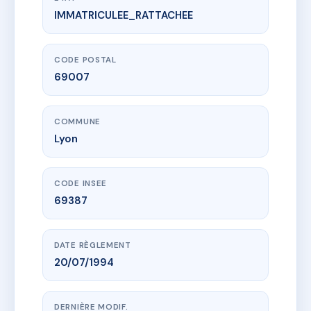
IMMATRICULEE_RATTACHEE
www.vme.plus/AF2012698
LE SAINT ALIX
7 r du beguin
69007 Lyon
CODE POSTAL
69007
COMMUNE
Lyon
CODE INSEE
69387
DATE RÈGLEMENT
20/07/1994
DERNIÈRE MODIF.