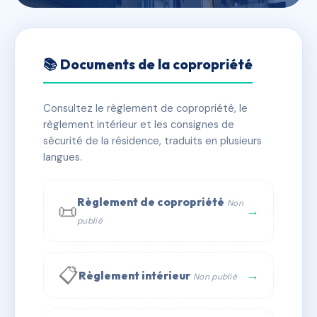
🇫🇷 RFRAF2012698
LE SAINT ALIX
📚 Documents de la copropriété
📍 7 r du beguin 69007 Lyon
Consultez le règlement de copropriété, le
✓ Immatriculée
🏠 180 lots
🏗 1 bâtiment(s)
règlement intérieur et les consignes de
sécurité de la résidence, traduits en plusieurs
langues.
📞 Contacter Syndic Digital
💬 WhatsApp
✉ Email
Règlement de copropriété
Non
📜
→
publié
📋
→
Règlement intérieur
Non publié