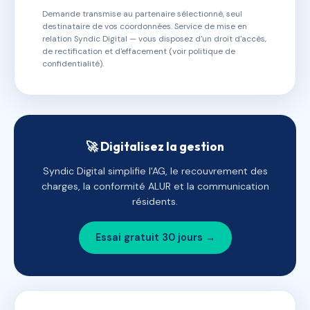
Demande transmise au partenaire sélectionné, seul
destinataire de vos coordonnées. Service de mise en
relation Syndic Digital — vous disposez d'un droit d'accès,
de rectification et d'effacement (voir politique de
confidentialité).
🚀 Digitalisez la gestion
Syndic Digital simplifie l'AG, le recouvrement des
charges, la conformité ALUR et la communication
résidents.
Essai gratuit 30 jours →