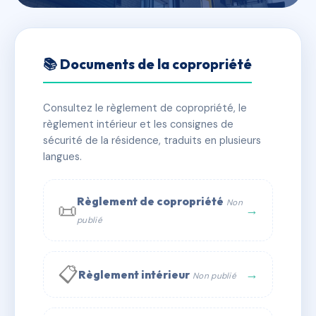
🇫🇷 RFRAF2177293
LA SAUVAGERE
📚 Documents de la copropriété
📍 168 che de la croix margot 38250 Villard-de-Lans
Consultez le règlement de copropriété, le
✓ Immatriculée
🏠 20 lots
🏗 1 bâtiment(s)
règlement intérieur et les consignes de
sécurité de la résidence, traduits en plusieurs
langues.
📞 Contacter Syndic Digital
💬 WhatsApp
✉ Email
Règlement de copropriété
Non
📜
→
publié
📋
→
Règlement intérieur
Non publié