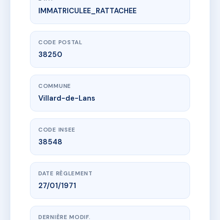
IMMATRICULEE_RATTACHEE
www.vme.plus/AF2177293
LA SAUVAGERE
168 che de la croix margot
38250 Villard-de-Lans
CODE POSTAL
38250
COMMUNE
Villard-de-Lans
CODE INSEE
38548
DATE RÈGLEMENT
27/01/1971
DERNIÈRE MODIF.