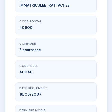
IMMATRICULEE_RATTACHEE
www.vme.plus/AF2957744
Syndic Les Océanides
26 r de la gare
40600 Biscarrosse
CODE POSTAL
40600
COMMUNE
Biscarrosse
CODE INSEE
40046
DATE RÈGLEMENT
16/08/2007
DERNIÈRE MODIF.