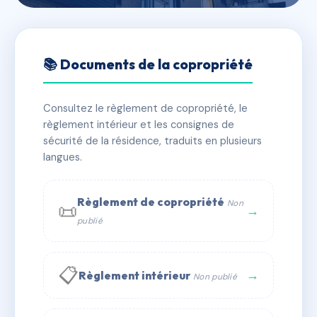
🇫🇷 RFRAF2957744
Syndic Les Océanides
📚 Documents de la copropriété
📍 26 r de la gare 40600 Biscarrosse
Consultez le règlement de copropriété, le
✓ Immatriculée
🏠 9 lots
🏗 1 bâtiment(s)
règlement intérieur et les consignes de
sécurité de la résidence, traduits en plusieurs
langues.
📞 Contacter Syndic Digital
💬 WhatsApp
✉ Email
Règlement de copropriété
Non
📜
→
publié
📋
→
Règlement intérieur
Non publié