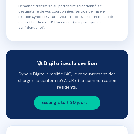
Demande transmise au partenaire sélectionné, seul
destinataire de vos coordonnées. Service de mise en
relation Syndic Digital — vous disposez d'un droit d'accès,
de rectification et d'effacement (voir politique de
confidentialité).
🚀 Digitalisez la gestion
Syndic Digital simplifie l'AG, le recouvrement des
charges, la conformité ALUR et la communication
résidents.
Essai gratuit 30 jours →