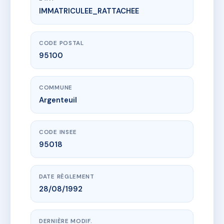
IMMATRICULEE_RATTACHEE
www.vme.plus/AF3311081
SDC 1 PLACE PIERRE SEMARD
1 pl pierre semard
95100 Argenteuil
CODE POSTAL
95100
COMMUNE
Argenteuil
CODE INSEE
95018
DATE RÈGLEMENT
28/08/1992
DERNIÈRE MODIF.