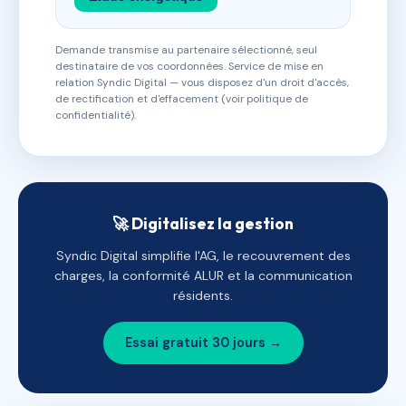
Demande transmise au partenaire sélectionné, seul
destinataire de vos coordonnées. Service de mise en
relation Syndic Digital — vous disposez d'un droit d'accès,
de rectification et d'effacement (voir politique de
confidentialité).
🚀 Digitalisez la gestion
Syndic Digital simplifie l'AG, le recouvrement des
charges, la conformité ALUR et la communication
résidents.
Essai gratuit 30 jours →