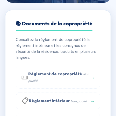
🇫🇷 RFRAF3311081
SDC 1 PLACE PIERRE
📚 Documents de la copropriété
SEMARD
Consultez le règlement de copropriété, le
📍 1 pl pierre semard 95100 Argenteuil
règlement intérieur et les consignes de
✓ Immatriculée
🏠 29 lots
🏗 1 bâtiment(s)
sécurité de la résidence, traduits en plusieurs
langues.
📞 Contacter Syndic Digital
💬 WhatsApp
Règlement de copropriété
Non
📜
✉ Email
→
publié
📋
→
Règlement intérieur
Non publié