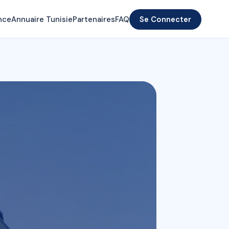
nce
Annuaire Tunisie
Partenaires
FAQ
Se Connecter