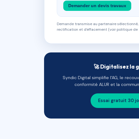
Demander un devis travaux
Demande transmise au partenaire sélectionné, s
rectification et d'effacement (voir politique de 
🚀 Digitalisez la 
Syndic Digital simplifie l'AG, le reco
conformité ALUR et la communi
Essai gratuit 30 j