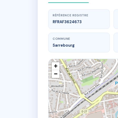
RÉFÉRENCE REGISTRE
RFRAF3624673
COMMUNE
Sarrebourg
+
−
17 rue Ro
32 r