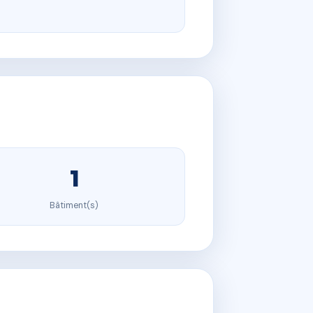
1
Bâtiment(s)