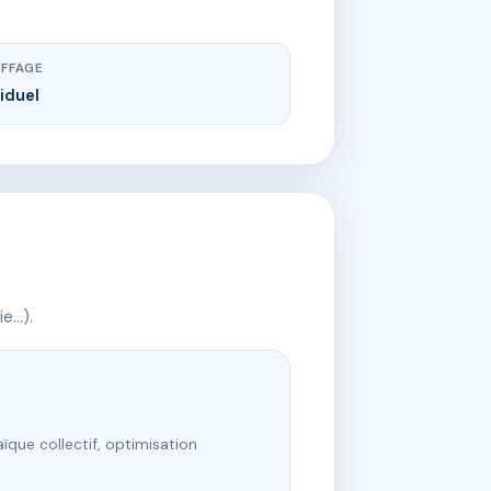
FFAGE
viduel
ie…).
ïque collectif, optimisation