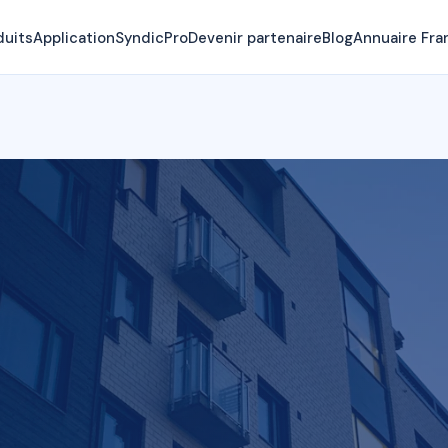
duits
Application
SyndicPro
Devenir partenaire
Blog
Annuaire Fra