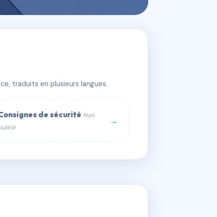
llon
e, traduits en plusieurs langues.
Consignes de sécurité
Non
→
publié
web :
om