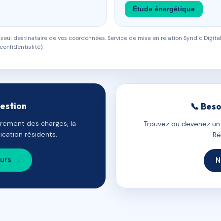
Étude énergétique
eul destinataire de vos coordonnées. Service de mise en relation Syndic Digital
confidentialité).
gestion
📞 Beso
uvrement des charges, la
Trouvez ou devenez un c
cation résidents.
Ré
ours →
N