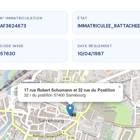
N° IMMATRICULATION
ÉTAT
AF3624673
IMMATRICULEE_RATTACHEE
CODE INSEE
DATE RÈGLEMENT
57630
10/04/1987
×
www.vme.plus/AF3624673
17 rue Robert Schumann et 32 rue du Postillon
32 r du postillon 57400 Sarrebourg
bert Schumann et 32 rue du Postillon
 du postillon
57400 Sarrebourg