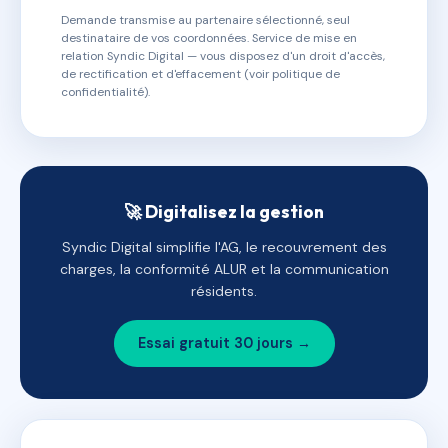
Demande transmise au partenaire sélectionné, seul
destinataire de vos coordonnées. Service de mise en
relation Syndic Digital — vous disposez d'un droit d'accès,
de rectification et d'effacement (voir politique de
confidentialité).
🚀 Digitalisez la gestion
Syndic Digital simplifie l'AG, le recouvrement des
charges, la conformité ALUR et la communication
résidents.
Essai gratuit 30 jours →