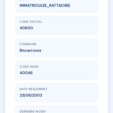
IMMATRICULEE_RATTACHEE
www.vme.plus/AF3710399
DBL - 19 mars 1962
253/257 r du 19 mars 1962
40600 Biscarrosse
CODE POSTAL
40600
COMMUNE
Biscarrosse
CODE INSEE
40046
DATE RÈGLEMENT
23/06/2003
DERNIÈRE MODIF.