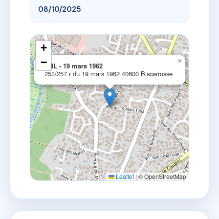
08/10/2025
+
−
×
DBL - 19 mars 1962
253/257 r du 19 mars 1962 40600 Biscarrosse
Leaflet
|
© OpenStreetMap