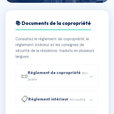
🇫🇷 RFRAF3710399
DBL - 19 mars 1962
📚 Documents de la copropriété
📍 253/257 r du 19 mars 1962 40600 Biscarrosse
Consultez le règlement de copropriété, le
✓ Immatriculée
🏠 4 lots
🏗 2 bâtiment(s)
règlement intérieur et les consignes de
sécurité de la résidence, traduits en plusieurs
langues.
📞 Contacter Syndic Digital
💬 WhatsApp
✉ Email
Règlement de copropriété
Non
📜
→
publié
📋
→
Règlement intérieur
Non publié