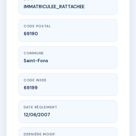
IMMATRICULEE_RATTACHEE
www.vme.plus/AF3869120
LE CLOS CARNOT
3 r etienne dolet
69190 Saint-Fons
CODE POSTAL
69190
COMMUNE
Saint-Fons
CODE INSEE
69199
DATE RÈGLEMENT
12/06/2007
DERNIÈRE MODIF.