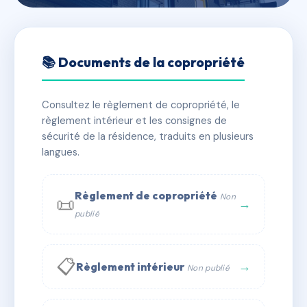
🇫🇷 RFRAF3869120
LE CLOS CARNOT
📚 Documents de la copropriété
📍 3 r etienne dolet 69190 Saint-Fons
Consultez le règlement de copropriété, le
✓ Immatriculée
🏠 47 lots
🏗 2 bâtiment(s)
règlement intérieur et les consignes de
sécurité de la résidence, traduits en plusieurs
langues.
📞 Contacter Syndic Digital
💬 WhatsApp
✉ Email
Règlement de copropriété
Non
📜
→
publié
📋
→
Règlement intérieur
Non publié