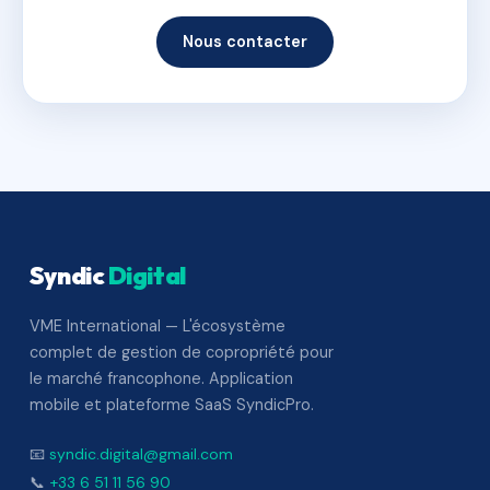
Nous contacter
Syndic
Digital
VME International — L'écosystème
complet de gestion de copropriété pour
le marché francophone. Application
mobile et plateforme SaaS SyndicPro.
📧
syndic.digital@gmail.com
📞
+33 6 51 11 56 90