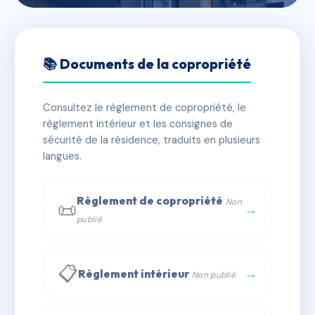
🇫🇷 RFRAF3970266
12 RUE DE LA CIOTAT
📚 Documents de la copropriété
📍 12 r de la ciotat 13260 Cassis
Consultez le règlement de copropriété, le
✓ Immatriculée
🏠 10 lots
🏗 2 bâtiment(s)
règlement intérieur et les consignes de
sécurité de la résidence, traduits en plusieurs
langues.
📞 Contacter Syndic Digital
💬 WhatsApp
✉ Email
Règlement de copropriété
Non
📜
→
publié
📋
→
Règlement intérieur
Non publié