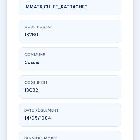
IMMATRICULEE_RATTACHEE
www.vme.plus/AF3970266
12 RUE DE LA CIOTAT
12 r de la ciotat
13260 Cassis
CODE POSTAL
13260
COMMUNE
Cassis
CODE INSEE
13022
DATE RÈGLEMENT
14/05/1984
DERNIÈRE MODIF.