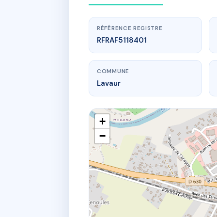
RÉFÉRENCE REGISTRE
RFRAF5118401
COMMUNE
Lavaur
+
−
www
LA 
33 av ra