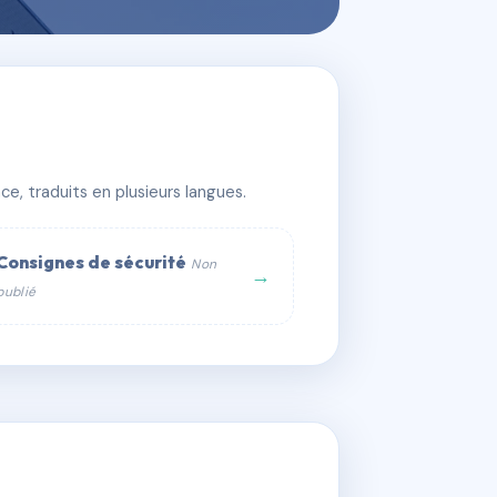
e, traduits en plusieurs langues.
Consignes de sécurité
Non
→
publié
web :
om