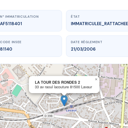
N° IMMATRICULATION
ÉTAT
AF5118401
IMMATRICULEE_RATTACHEE
CODE INSEE
DATE RÈGLEMENT
81140
21/03/2006
×
.vme.plus/AF5118401
LA TOUR DES RONDES 2
33 av raoul lacouture 81500 Lavaur
TOUR DES RONDES 2
oul lacouture
81500 Lavaur