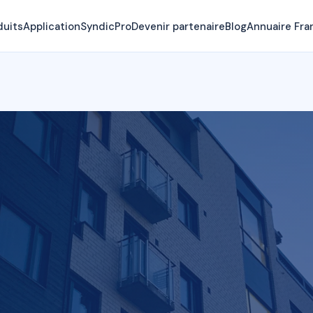
duits
Application
SyndicPro
Devenir partenaire
Blog
Annuaire Fra