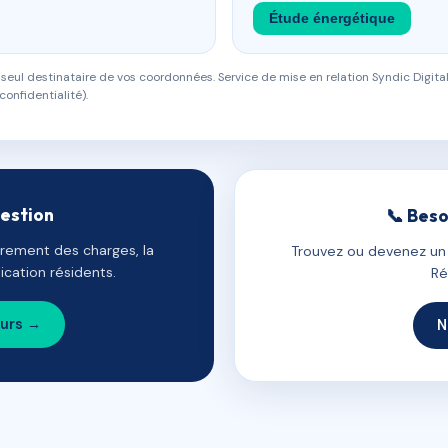
Étude énergétique
eul destinataire de vos coordonnées. Service de mise en relation Syndic Digital
confidentialité).
gestion
📞 Beso
uvrement des charges, la
Trouvez ou devenez un c
cation résidents.
Ré
ours →
N