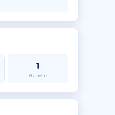
1
Bâtiment(s)