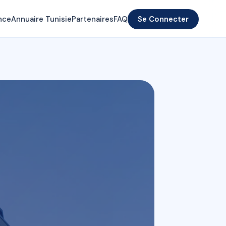
nce
Annuaire Tunisie
Partenaires
FAQ
Se Connecter