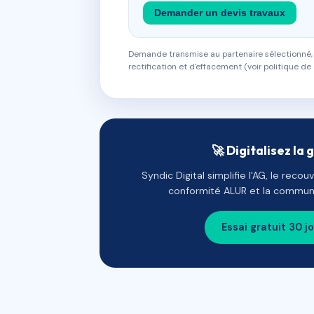
Demander un devis travaux
Demande transmise au partenaire sélectionné, s
rectification et d'effacement (voir politique de 
🚀 Digitalisez la 
Syndic Digital simplifie l'AG, le reco
conformité ALUR et la communi
Essai gratuit 30 j